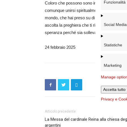
Funzionalità
Coloro che possono sono invitati a partecipar
comunque unirsi spiritualmente facendo propr
mondo, che hai preso su di te i nostri dolori 
Social Media
ascolta la preghiera che ti rivolgiamo per il n
speranza perché sia sollevato nel corpo e nel
Statistiche
24 febbraio 2025
Marketing
Manage optio
Accetta tutto
Privacy e Coo
Articolo precedente
La Messa del cardinale Reina alla chiesa deg
argentini