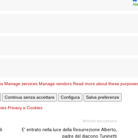
e ai momenti di preghiera indicati e tutti possono
Al
ia la preghiera liturgica: «Signore Gesù, Redentore del
e hai portato nella tua passione le nostre sofferenze,
ostro fratello infermo: donagli fiducia e ravviva la sua
lo spirito».
ns
Manage services
Manage vendors
Read more about these purpose
Continua senza accettare
Configura
Salva preferenze
kies
Privacy e Cookies
Articolo successivo
li
E’ entrato nella luce della Resurrezione Alberto,
padre del diacono Tuninetti