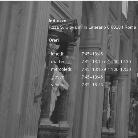
Indirizzo
P.zza S. Giovanni in Laterano 6 00184 Roma
Orari
lunedi:
7:45–13:45
martedi:
7:45–13:15 e 14:00-17:30
mercoledi:
7:45–13:15 e 14:00-17:30
giovedi:
7:45–13:45
venerdi:
7:45–13:45