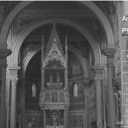
Ar
pu
1
1
2
3