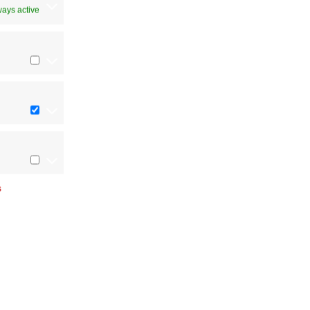
ways active
s