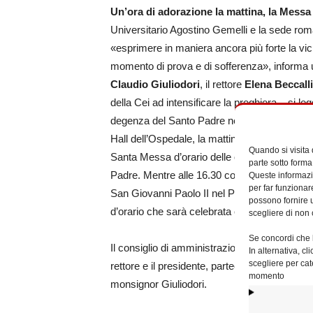
Un’ora di adorazione la mattina, la Messa 
Universitario Agostino Gemelli e la sede rom
«esprimere in maniera ancora più forte la vi
momento di prova e di sofferenza», informa u
Claudio Giuliodori
, il rettore
Elena Beccall
della Cei ad intensificare la preghiera – si le
degenza del Santo Padre nel nostro Policlinic
Hall dell’Ospedale, la mattina ci svolgerà un’
Quando si visita
Santa Messa d’orario delle ore 13.05. In ent
parte sotto forma
Padre. Mentre alle 16.30 con la stessa intenz
Queste informazio
per far funzionar
San Giovanni Paolo II nel Piazzale antistante
possono fornire u
d’orario che sarà celebrata con le medesime f
scegliere di non 
Se concordi che l
Il consiglio di amministrazione della Fondazi
In alternativa, c
scegliere per cat
rettore e il presidente, parteciperà alla San
momento
monsignor Giuliodori.