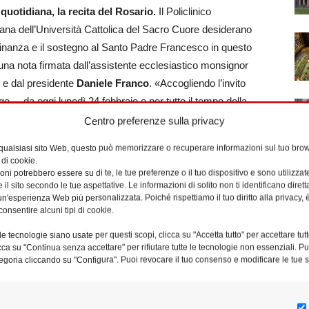
quotidiana, la recita del Rosario.
Il Policlinico
ana dell’Università Cattolica del Sacro Cuore desiderano
cinanza e il sostegno al Santo Padre Francesco in questo
na nota firmata dall’assistente ecclesiastico monsignor
i
e dal presidente
Daniele Franco
. «Accogliendo l’invito
gge –, da oggi lunedì 24 febbraio e per tutto il tempo della
o, presso la Cappella San Giovanni Paolo II, situata nella
Centro preferenze sulla privacy
ora di adorazione dalle 12.00 alle 13.00 a cui farà seguito la
 qualsiasi sito Web, questo può memorizzare o recuperare informazioni sul tuo brow
rambi i momenti si pregherà in modo speciale per il Santo
 di cookie.
ione, si svolgerà la recita del Rosario presso la statua di
ni potrebbero essere su di te, le tue preferenze o il tuo dispositivo e sono utilizzat
e il sito secondo le tue aspettative. Le informazioni di solito non ti identificano dire
 il Policlinico Gemelli. Seguirà alle 17.00 la Santa Messa
n'esperienza Web più personalizzata. Poiché rispettiamo il tuo diritto alla privacy, 
inalità nella Cappella della Hall».
consentire alcuni tipi di cookie.
e tecnologie siano usate per questi scopi, clicca su "Accetta tutto" per accettare tutt
one Policlinico Universitario A. Gemelli IRCCS, con il
licca su "Continua senza accettare" per rifiutare tutte le tecnologie non essenziali. 
egoria cliccando su "Configura". Puoi revocare il tuo consenso e modificare le tue s
ta Messa di oggi delle ore 13.05 che sarà presieduta da