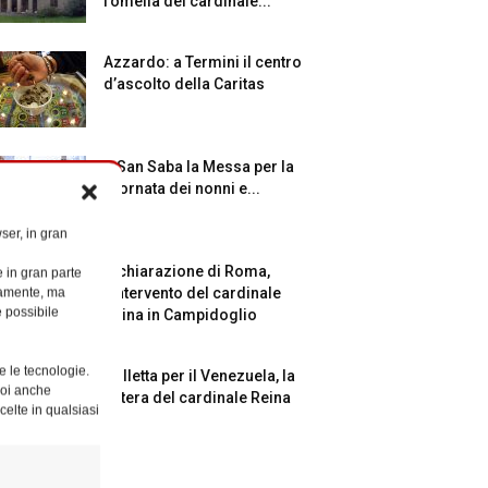
l’omelia del cardinale...
Azzardo: a Termini il centro
d’ascolto della Caritas
A San Saba la Messa per la
Giornata dei nonni e...
ser, in gran
Dichiarazione di Roma,
e in gran parte
ttamente, ma
l’intervento del cardinale
è possibile
Reina in Campidoglio
e le tecnologie.
Colletta per il Venezuela, la
Puoi anche
lettera del cardinale Reina
celte in qualsiasi