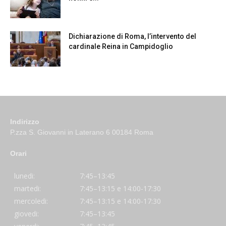
Dichiarazione di Roma, l’intervento del
cardinale Reina in Campidoglio
Indirizzo
P.zza S. Giovanni in Laterano 6 00184 Roma
Orari
lunedi:
7:45–13:45
martedi:
7:45–13:15 e 14:00-17:30
mercoledi:
7:45–13:15 e 14:00-17:30
giovedi:
7:45–13:45