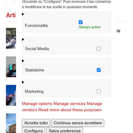
cliccando su "Configura". Puoi revocare il tuo consenso
e modificare le tue scelte in qualsiasi momento
Articoli recenti
Funzionalità
Always active
Spin Time: la dichiarazione del cardinale
vicario
Social Media
Scienze Applicate, la nuova proposta
dell’Istituto Paritario Sant’Apollinare
Statistiche
Dal 28 al 31 agosto il pellegrinaggio
Marketing
diocesano a Lourdes
Manage options
Manage services
Manage
vendors
Read more about these purposes
Nuove nomine nella diocesi di Roma
Accetta tutto
Continua senza accettare
Configura
Salva preferenze