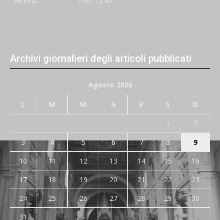
venerdi:
7:45–13:45
Archivi giornalieri degli articoli pubblicati
Agosto 2026
L
M
M
G
V
S
D
1
2
3
4
5
6
7
8
9
10
11
12
13
14
15
16
17
18
19
20
21
22
23
24
25
26
27
28
29
30
31