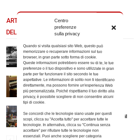
ARTICOLI CORRELATI
Centro
preferenze
DELLO STESSO AUTORE
sulla privacy
Quando si visita qualsiasi sito Web, questo può
Adoratori, si conclude il percorso
memorizzare o recuperare informazioni sul tuo
formativo
browser, in gran parte sotto forma di cookie.
Queste informazioni potrebbero essere su di te, le tue
preferenze o il tuo dispositivo e sono utilizzate in gran
parte per far funzionare il sito secondo le tue
Incontro sulla musica liturgica in
aspettative. Le informazioni di solito non ti identificano
parrocchia
direttamente, ma possono fornire un'esperienza Web
più personalizzata. Poiché rispettiamo il tuo diritto alla
privacy, è possibile scegliere di non consentire alcuni
tipi di cookie.
Le comunità etniche di Roma in
Se concordi che le tecnologie siano usate per questi
pellegrinaggio al Divino Amore con il
scopi, clicca su "Accetta tutto" per accettare tutte le
cardinale Reina
tecnologie. In alternativa, clicca su "Continua senza
accettare" per rifiutare tutte le tecnologie non
essenziali. Puoi anche scegliere per categoria