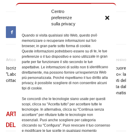
Centro
preferenze
sulla privacy
Quando si visita qualsiasi sito Web, questo può
memorizzare o recuperare informazioni sul tuo
browser, in gran parte sotto forma di cookie.
Queste informazioni potrebbero essere su di te, le tue
preferenze o il tuo dispositivo e sono utilizzate in gran
Articolo precedente
Articolo successivo
parte per far funzionare il sito secondo le tue
aspettative. Le informazioni di solito non ti identificano
Iscrizioni aperte per il
«La guarigione del cuore
direttamente, ma possono fornire un'esperienza Web
“Laboratorio educazione alla
comincia dall’ascolto»: la
più personalizzata. Poiché rispettiamo il tuo diritto alla
cittadinanza”
Messa per i dipendenti del
privacy, è possibile scegliere di non consentire alcuni
Vicariato presieduta dal
tipi di cookie.
cardinale De Donatis
Se concordi che le tecnologie siano usate per questi
scopi, clicca su "Accetta tutto" per accettare tutte le
tecnologie. In alternativa, clicca su "Continua senza
ARTICOLI CORRELATI
accettare" per rifiutare tutte le tecnologie non
essenziali. Puoi anche scegliere per categoria
DELLO STESSO AUTORE
cliccando su "Configura". Puoi revocare il tuo consenso
e modificare le tue scelte in qualsiasi momento