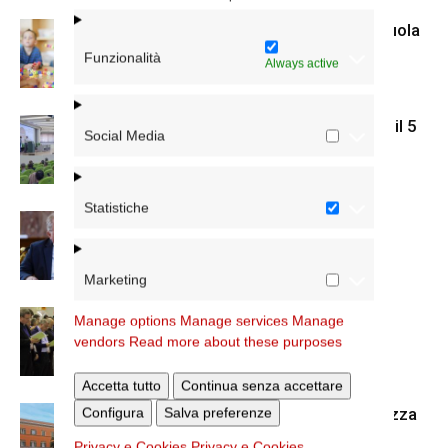
Giornata di studio dedicata alla scuola
cattolica dell’infanzia
Funzionalità
Always active
Insegnanti di religione: assemblea il 5
Social Media
settembre
Statistiche
Assemblea di fine anno per gli
insegnanti di religione cattolica
Marketing
Insegnanti di religione: giornata di
Manage options
Manage services
Manage
spiritualità
vendors
Read more about these purposes
Accetta tutto
Continua senza accettare
«Attraversare la notte con la certezza
Configura
Salva preferenze
di ritrovare la luce»
Privacy e Cookies
Privacy e Cookies