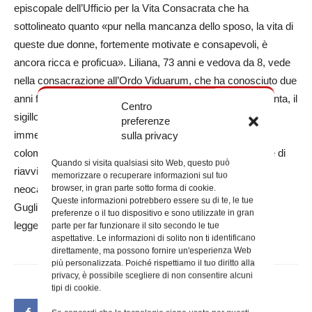
episcopale dell’Ufficio per la Vita Consacrata che ha
sottolineato quanto «pur nella mancanza dello sposo, la vita di
queste due donne, fortemente motivate e consapevoli, è
ancora ricca e proficua». Liliana, 73 anni e vedova da 8, vede
nella consacrazione all’Ordo Viduarum, che ha conosciuto due
anni fa grazie ad una suora durante un viaggio in Terra Santa, il
Centro
sigillo di un cammino di fede «che per vent’anni è stato
preferenze
immerso nel buio», fino all’incontro con un sacerdote
sulla privacy
colombiano, padre William Raul Diaz «che è stato capace di
Quando si visita qualsiasi sito Web, questo può
riavvicinarmi alla Chiesa». Maria Maddalena,
memorizzare o recuperare informazioni sul tuo
browser, in gran parte sotto forma di cookie.
neocatecumenale, ha 64 anni e 4 figli; ha perso il marito
Queste informazioni potrebbero essere su di te, le tue
Guglielmo 9 anni fa ed ha conosciuto l’Ordo Viduarum
preferenze o il tuo dispositivo e sono utilizzate in gran
leggendo un articolo a riguardo sul quotidiano Avvenire.
parte per far funzionare il sito secondo le tue
aspettative. Le informazioni di solito non ti identificano
direttamente, ma possono fornire un'esperienza Web
più personalizzata. Poiché rispettiamo il tuo diritto alla
privacy, è possibile scegliere di non consentire alcuni
tipi di cookie.