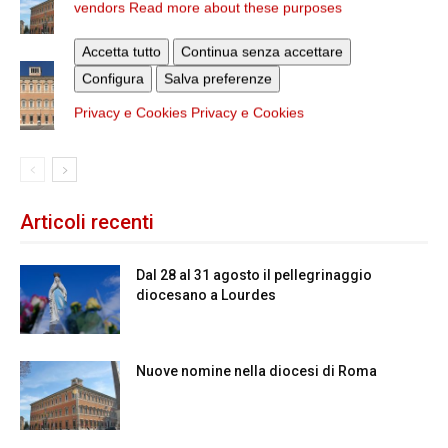
vendors
Read more about these purposes
Accetta tutto
Continua senza accettare
Chiusura estiva degli Uffici del
Configura
Salva preferenze
Vicariato di Roma
Privacy e Cookies
Privacy e Cookies
Articoli recenti
Dal 28 al 31 agosto il pellegrinaggio
diocesano a Lourdes
Nuove nomine nella diocesi di Roma