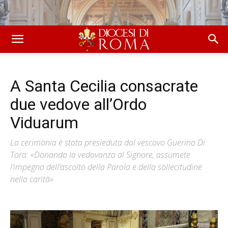
A Santa Cecilia consacrate
due vedove all’Ordo
Viduarum
La cerimonia è stata presieduta dal vescovo Guerino Di
Tora: «Donando la vedovanza al Signore, assumete
l’impegno dell’ascolto della Parola e della sollecitudine
nella carità»