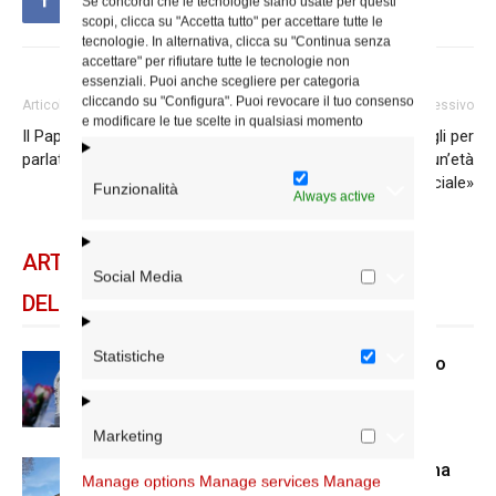
Se concordi che le tecnologie siano usate per questi
scopi, clicca su "Accetta tutto" per accettare tutte le
tecnologie. In alternativa, clicca su "Continua senza
accettare" per rifiutare tutte le tecnologie non
essenziali. Puoi anche scegliere per categoria
cliccando su "Configura". Puoi revocare il tuo consenso
Articolo precedente
Articolo successivo
e modificare le tue scelte in qualsiasi momento
Il Papa battezza 34 bimbi:
Adolescenti, sette consigli per
parlate il dialetto dell’amore
vivere con coraggio «un’età
speciale»
Funzionalità
Always active
ARTICOLI CORRELATI
Social Media
DELLO STESSO AUTORE
Statistiche
Dal 28 al 31 agosto il pellegrinaggio
diocesano a Lourdes
Marketing
Nuove nomine nella diocesi di Roma
Manage options
Manage services
Manage