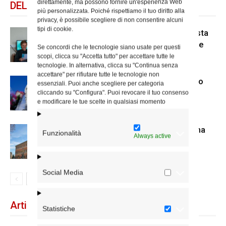
direttamente, ma possono fornire un'esperienza Web
DELLO STESSO AUTORE
più personalizzata. Poiché rispettiamo il tuo diritto alla
privacy, è possibile scegliere di non consentire alcuni
tipi di cookie.
Scienze Applicate, la nuova proposta
dell’Istituto Paritario Sant’Apollinare
Se concordi che le tecnologie siano usate per questi
scopi, clicca su "Accetta tutto" per accettare tutte le
tecnologie. In alternativa, clicca su "Continua senza
accettare" per rifiutare tutte le tecnologie non
Dal 28 al 31 agosto il pellegrinaggio
essenziali. Puoi anche scegliere per categoria
diocesano a Lourdes
cliccando su "Configura". Puoi revocare il tuo consenso
e modificare le tue scelte in qualsiasi momento
Nuove nomine nella diocesi di Roma
Funzionalità
Always active
Social Media
Articoli recenti
Statistiche