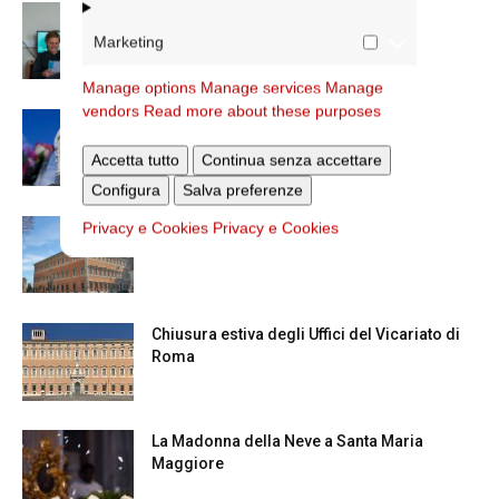
Scienze Applicate, la nuova proposta
dell’Istituto Paritario Sant’Apollinare
Marketing
Manage options
Manage services
Manage
vendors
Read more about these purposes
Dal 28 al 31 agosto il pellegrinaggio
diocesano a Lourdes
Accetta tutto
Continua senza accettare
Configura
Salva preferenze
Nuove nomine nella diocesi di Roma
Privacy e Cookies
Privacy e Cookies
Chiusura estiva degli Uffici del Vicariato di
Roma
La Madonna della Neve a Santa Maria
Maggiore