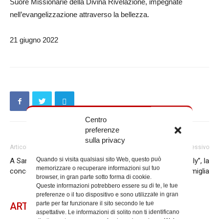
Suore Missionarie della Divina Rivelazione, impegnate
nell’evangelizzazione attraverso la bellezza.
21 giugno 2022
Centro
preferenze
sulla privacy
Articolo precedente
Articolo successivo
Quando si visita qualsiasi sito Web, questo può
A San Giacomo in Augusta un
“The beauty of family”, la
memorizzare o recuperare informazioni sul tuo
concerto per David Sassoli
bellezza dell’essere famiglia
browser, in gran parte sotto forma di cookie.
Queste informazioni potrebbero essere su di te, le tue
preferenze o il tuo dispositivo e sono utilizzate in gran
parte per far funzionare il sito secondo le tue
ARTICOLI CORRELATI
aspettative. Le informazioni di solito non ti identificano