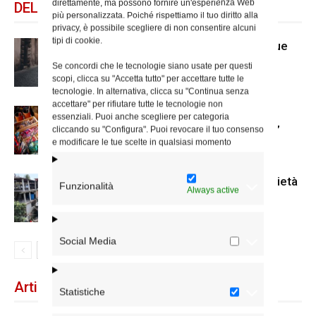
direttamente, ma possono fornire un'esperienza Web
DELLO STESSO AUTORE
più personalizzata. Poiché rispettiamo il tuo diritto alla
privacy, è possibile scegliere di non consentire alcuni
tipi di cookie.
Caritas, “Quartieri solidali” prosegue
ad agosto
Se concordi che le tecnologie siano usate per questi
scopi, clicca su "Accetta tutto" per accettare tutte le
tecnologie. In alternativa, clicca su "Continua senza
accettare" per rifiutare tutte le tecnologie non
Fino al 30 luglio le iscrizioni per la
essenziali. Puoi anche scegliere per categoria
borsa di studio Caritas “Arte è vita”
cliccando su "Configura". Puoi revocare il tuo consenso
e modificare le tue scelte in qualsiasi momento
Terremoto in Venezuela: la solidarietà
Funzionalità
Always active
Social Media
Articoli recenti
Statistiche