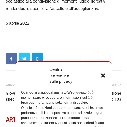
scolastico alla condivisione di momenti ludico-ricreativi,
rendendosi disponibili all’ascolto e all’accoglienza».
5 aprile 2022
Centro
preferenze
sulla privacy
Articolo precedente
Articolo successivo
Quando si visita qualsiasi sito Web, questo può
Giovedì Santo raccolta
Quinta meditazione
memorizzare o recuperare informazioni sul tuo
speciale per gli ucraini
quaresimale: Salmo 103
browser, in gran parte sotto forma di cookie.
Queste informazioni potrebbero essere su di te, le tue
preferenze o il tuo dispositivo e sono utilizzate in gran
parte per far funzionare il sito secondo le tue
ARTICOLI CORRELATI
aspettative. Le informazioni di solito non ti identificano