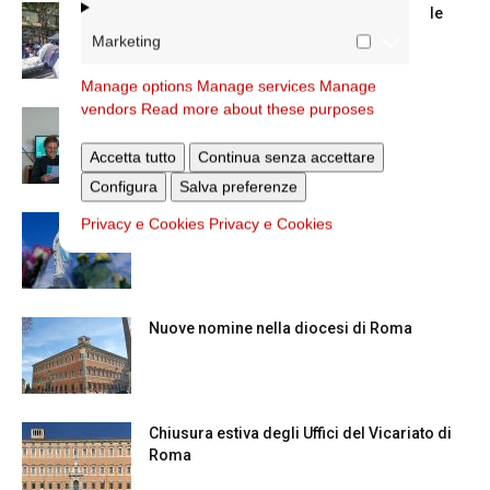
Spin Time: la dichiarazione del cardinale
vicario
Marketing
Manage options
Manage services
Manage
vendors
Read more about these purposes
Scienze Applicate, la nuova proposta
dell’Istituto Paritario Sant’Apollinare
Accetta tutto
Continua senza accettare
Configura
Salva preferenze
Dal 28 al 31 agosto il pellegrinaggio
Privacy e Cookies
Privacy e Cookies
diocesano a Lourdes
Nuove nomine nella diocesi di Roma
Chiusura estiva degli Uffici del Vicariato di
Roma