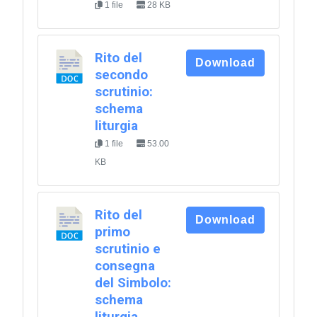
1 file
28 KB
Rito del
Download
secondo
scrutinio:
schema
liturgia
1 file
53.00
KB
Rito del
Download
primo
scrutinio e
consegna
del Simbolo:
schema