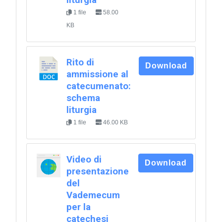
liturgia
1 file
58.00
KB
Rito di
Download
ammissione al
catecumenato:
schema
liturgia
1 file
46.00 KB
Video di
Download
presentazione
del
Vademecum
per la
catechesi