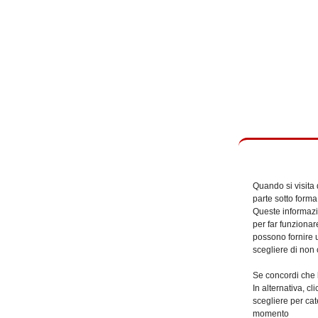
Quando si visita
parte sotto forma
Queste informazio
per far funzionar
possono fornire u
scegliere di non 
Se concordi che l
In alternativa, c
scegliere per cat
momento