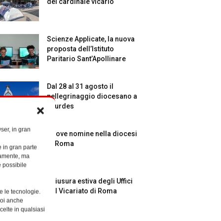
del cardinale vicario
Scienze Applicate, la nuova
proposta dell’Istituto
Paritario Sant’Apollinare
Dal 28 al 31 agosto il
pellegrinaggio diocesano a
Lourdes
ser, in gran
Nuove nomine nella diocesi
di Roma
e in gran parte
ttamente, ma
è possibile
Chiusura estiva degli Uffici
del Vicariato di Roma
e le tecnologie.
Puoi anche
celte in qualsiasi