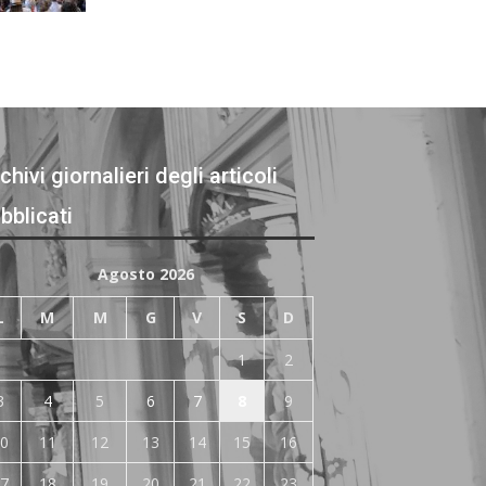
chivi giornalieri degli articoli
bblicati
Agosto 2026
L
M
M
G
V
S
D
1
2
3
4
5
6
7
8
9
0
11
12
13
14
15
16
7
18
19
20
21
22
23