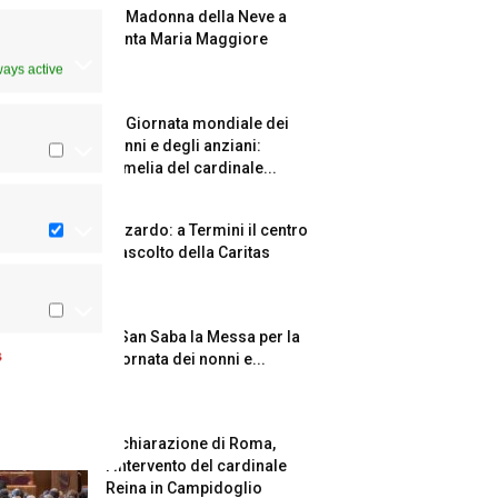
La Madonna della Neve a
Santa Maria Maggiore
ways active
La Giornata mondiale dei
nonni e degli anziani:
l’omelia del cardinale...
Azzardo: a Termini il centro
d’ascolto della Caritas
A San Saba la Messa per la
s
Giornata dei nonni e...
Dichiarazione di Roma,
l’intervento del cardinale
Reina in Campidoglio