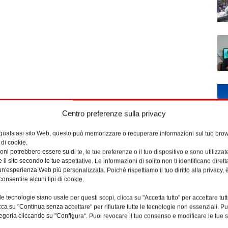
Centro preferenze sulla privacy
 qualsiasi sito Web, questo può memorizzare o recuperare informazioni sul tuo brow
 di cookie.
ni potrebbero essere su di te, le tue preferenze o il tuo dispositivo e sono utilizzat
e il sito secondo le tue aspettative. Le informazioni di solito non ti identificano dire
n'esperienza Web più personalizzata. Poiché rispettiamo il tuo diritto alla privacy, 
consentire alcuni tipi di cookie.
e tecnologie siano usate per questi scopi, clicca su "Accetta tutto" per accettare tutt
licca su "Continua senza accettare" per rifiutare tutte le tecnologie non essenziali. 
egoria cliccando su "Configura". Puoi revocare il tuo consenso e modificare le tue s