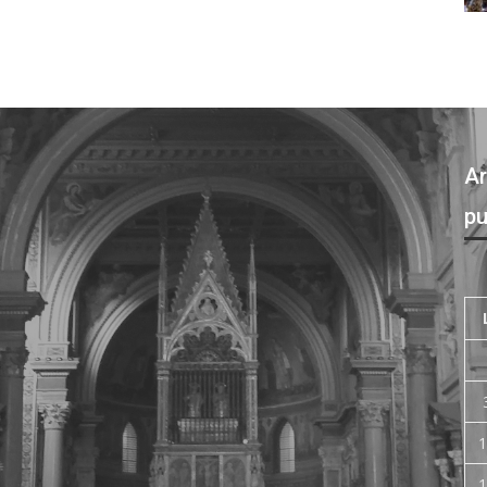
Ar
pu
1
1