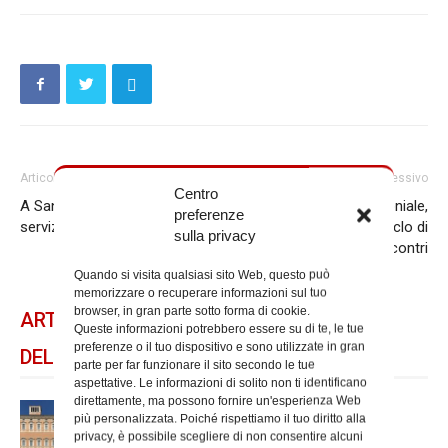
Articolo precedente
Articolo successivo
Centro
A San Frumenzio riapre il
Cause di nullità matrimoniale,
preferenze
servizio docce
in partenza un nuovo ciclo di
sulla privacy
incontri
Quando si visita qualsiasi sito Web, questo può
memorizzare o recuperare informazioni sul tuo
browser, in gran parte sotto forma di cookie.
ARTICOLI CORRELATI
Queste informazioni potrebbero essere su di te, le tue
preferenze o il tuo dispositivo e sono utilizzate in gran
DELLO STESSO AUTORE
parte per far funzionare il sito secondo le tue
aspettative. Le informazioni di solito non ti identificano
direttamente, ma possono fornire un'esperienza Web
Chiusura estiva degli Uffici del
più personalizzata. Poiché rispettiamo il tuo diritto alla
Vicariato di Roma
privacy, è possibile scegliere di non consentire alcuni