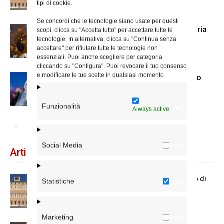
tipi di cookie.
Se concordi che le tecnologie siano usate per questi
La Madonna della Neve a Santa Maria
scopi, clicca su "Accetta tutto" per accettare tutte le
tecnologie. In alternativa, clicca su "Continua senza
Maggiore
accettare" per rifiutare tutte le tecnologie non
essenziali. Puoi anche scegliere per categoria
cliccando su "Configura". Puoi revocare il tuo consenso
e modificare le tue scelte in qualsiasi momento
Dal 28 al 31 agosto il pellegrinaggio
diocesano a Lourdes
Funzionalità
Always active
Social Media
Articoli recenti
Chiusura estiva degli Uffici del Vicariato di
Statistiche
Roma
Marketing