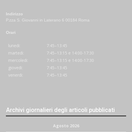
Indirizzo
P.zza S. Giovanni in Laterano 6 00184 Roma
Orari
lunedi:
7:45–13:45
martedi:
7:45–13:15 e 14:00-17:30
mercoledi:
7:45–13:15 e 14:00-17:30
giovedi:
7:45–13:45
venerdi:
7:45–13:45
Archivi giornalieri degli articoli pubblicati
Agosto 2026