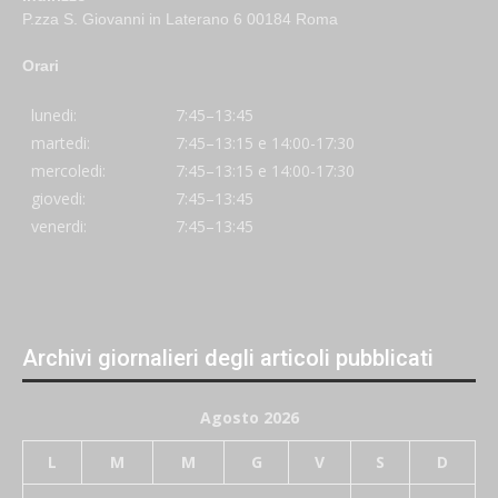
P.zza S. Giovanni in Laterano 6 00184 Roma
Orari
lunedi:
7:45–13:45
martedi:
7:45–13:15 e 14:00-17:30
mercoledi:
7:45–13:15 e 14:00-17:30
giovedi:
7:45–13:45
venerdi:
7:45–13:45
Archivi giornalieri degli articoli pubblicati
Agosto 2026
L
M
M
G
V
S
D