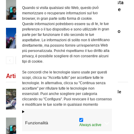
Scienze Applicate, la nuova proposta
Quando si visita qualsiasi sito Web, questo può
dell’Istituto Paritario Sant’Apollinare
memorizzare o recuperare informazioni sul tuo
browser, in gran parte sotto forma di cookie.
Queste informazioni potrebbero essere su di te, le tue
preferenze o il tuo dispositivo e sono utilizzate in gran
Dal 28 al 31 agosto il pellegrinaggio
parte per far funzionare il sito secondo le tue
diocesano a Lourdes
aspettative. Le informazioni di solito non ti identificano
direttamente, ma possono fornire un'esperienza Web
più personalizzata. Poiché rispettiamo il tuo diritto alla
privacy, è possibile scegliere di non consentire alcuni
tipi di cookie.
Se concordi che le tecnologie siano usate per questi
Articoli recenti
scopi, clicca su "Accetta tutto" per accettare tutte le
tecnologie. In alternativa, clicca su "Continua senza
accettare" per rifiutare tutte le tecnologie non
Spin Time: la dichiarazione del cardinale
essenziali. Puoi anche scegliere per categoria
vicario
cliccando su "Configura". Puoi revocare il tuo consenso
e modificare le tue scelte in qualsiasi momento
Scienze Applicate, la nuova proposta
Funzionalità
Always active
dell’Istituto Paritario Sant’Apollinare