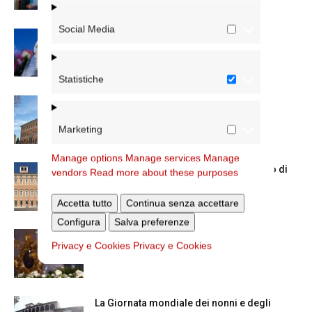
Social Media
Dal 28 al 31 agosto il pellegrinaggio
diocesano a Lourdes
Statistiche
Nuove nomine nella diocesi di Roma
Marketing
Manage options
Manage services
Manage
Chiusura estiva degli Uffici del Vicariato di
vendors
Read more about these purposes
Roma
Accetta tutto
Continua senza accettare
Configura
Salva preferenze
La Madonna della Neve a Santa Maria
Privacy e Cookies
Privacy e Cookies
Maggiore
La Giornata mondiale dei nonni e degli