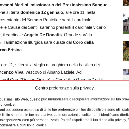
ovanni Merlini, missionario del Preziosissimo Sangue
one si terrà
domenica 12 gennaio
, alle ore 11, nella
resentante del Sommo Pontefice sarà il cardinale
delle Cause dei Santi; saranno presenti il cardinale vicario
, il cardinale
Angelo De Donatis
. Grande sarà la
i; l’animazione liturgica sarà curata dal
Coro della
rco Frisina
.
e ore 21, si terrà la Veglia di preghiera nella basilica dei
ncenzo Viva
, vescovo di Albano Laziale. Ad
o il Coro “DecimaQuinta”, il Coro “San Gaspare” ed il
3
alle ore 9.30, presso la parrocchia
San Gaspare del
Centro preferenze sulla privacy
to che sarà presieduta da monsignor
Renato Boccardo
,
 qualsiasi sito Web, questo può memorizzare o recuperare informazioni sul tuo brow
 di cookie.
ni potrebbero essere su di te, le tue preferenze o il tuo dispositivo e sono utilizzat
e il sito secondo le tue aspettative. Le informazioni di solito non ti identificano dire
a streaming sulla San Gaspare TV (sangaspare.tv), sul
n'esperienza Web più personalizzata. Poiché rispettiamo il tuo diritto alla privacy, 
ulla pagina Facebook “Primavera Missionaria”. A curare la
consentire alcuni tipi di cookie.