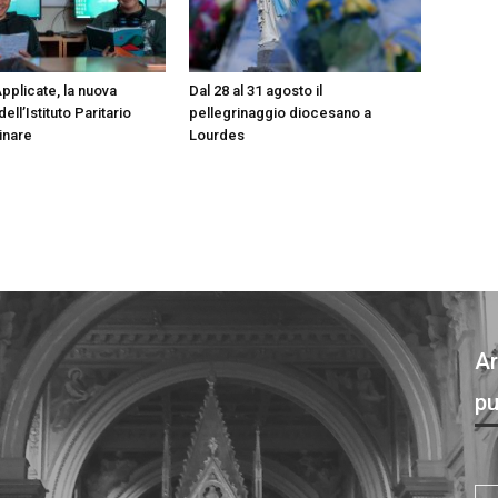
pplicate, la nuova
Dal 28 al 31 agosto il
ell’Istituto Paritario
pellegrinaggio diocesano a
inare
Lourdes
Ar
pu