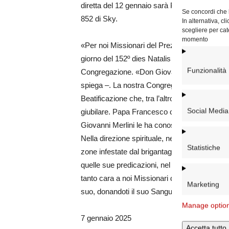
diretta del 12 gennaio sarà Padre Pio TV, fruib
Se concordi che l
852 di Sky.
In alternativa, c
scegliere per cat
momento
«Per noi Missionari del Preziosissimo Sangu
giorno del 152º dies Natalis del nuovo Beat
Funzionalità
Congregazione. «Don Giovanni, infatti, è tor
spiega –. La nostra Congregazione ringrazia 
Beatificazione che, tra l’altro, si colloca, se
Social Media
giubilare. Papa Francesco ci parla spesso del
Giovanni Merlini le ha conosciute entrambe e 
Nella direzione spirituale, nel confessionale
Statistiche
zone infestate dal brigantaggio, dove molto 
quelle sue predicazioni, nel mezzo del pecca
tanto cara a noi Missionari del Preziosissimo 
Marketing
suo, donandoti il suo Sangue”. Anche questo 
Manage optio
7 gennaio 2025
Accetta tutto