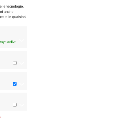
e le tecnologie.
Puoi anche
celte in qualsiasi
ways active
s