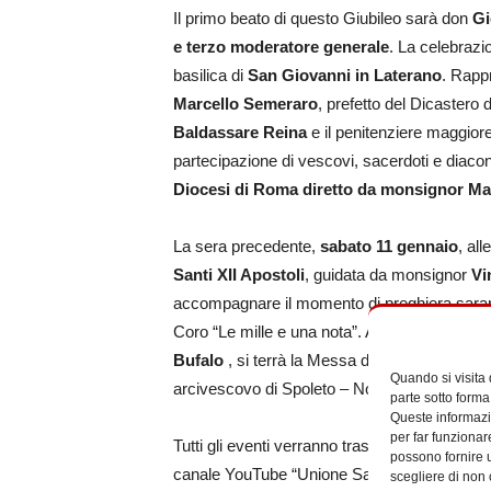
Il primo beato di questo Giubileo sarà don
Gi
e terzo moderatore generale
. La celebrazi
basilica di
San Giovanni in Laterano
. Rapp
Marcello Semeraro
, prefetto del Dicastero 
Baldassare Reina
e il penitenziere maggiore
partecipazione di vescovi, sacerdoti e diacon
Diocesi di Roma diretto da monsignor Ma
La sera precedente,
sabato 11 gennaio
, all
Santi XII Apostoli
, guidata da monsignor
Vi
accompagnare il momento di preghiera sarann
Coro “Le mille e una nota”. Ancora,
lunedì 1
Bufalo
, si terrà la Messa di Ringraziamen
Quando si visita
arcivescovo di Spoleto – Norcia.
parte sotto forma
Queste informazio
per far funzionar
Tutti gli eventi verranno trasmessi in dirett
possono fornire u
canale YouTube “Unione Sanguis Christi” e s
scegliere di non 