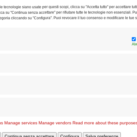
ile sul canale 145 del digitale terrestre, 445 di TivùSat e
e tecnologie siano usate per questi scopi, clicca su "Accetta tutto" per accettare tutt
licca su "Continua senza accettare" per rifiutare tutte le tecnologie non essenziali. 
egoria cliccando su "Configura". Puoi revocare il tuo consenso e modificare le tue s
e sarà veramente motivo di gioia che tale evento cada nel
o», afferma don
Emanuele Lupi
, Moderatore Generale della
nato alla casa del Padre il 12 gennaio del 1873, a Roma –
Al
Papa Francesco per aver stabilito questa data per la
condo quanto la Provvidenza ha voluto, all’inizio dell’Anno
le periferie, tanto esistenziali come quelle fisiche. Don
le ha frequentate con molta umiltà e spirito di servizio.
, come anche nelle missioni popolari, specialmente nelle
sangue veniva sparso in modo violento. Sono sicuro che in
to e della violenza, avrà ripetuto spesso l’espressione
Sangue: “Tu vali il Sangue di Cristo, è Lui che ti ha fatto
era il nostro nuovo Beato».
ns
Manage services
Manage vendors
Read more about these purpose
Continua senza accettare
Configura
Salva preferenze