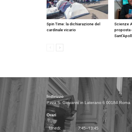
Spin Time: la dichiarazione del
Scienze A
cardinale vicario
proposta d
Sant’Apoll
Indirizzo
P.zza S. Giovanni in Laterano 6 00184 Roma
Orari
lunedi:
7:45–13:45