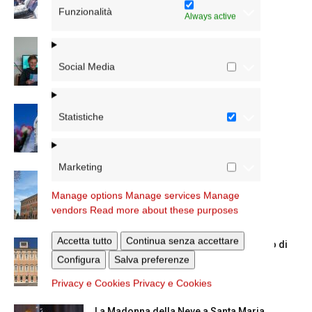
Funzionalità
Always active
Scienze Applicate, la nuova proposta
dell’Istituto Paritario Sant’Apollinare
Social Media
Dal 28 al 31 agosto il pellegrinaggio
Statistiche
diocesano a Lourdes
Marketing
Nuove nomine nella diocesi di Roma
Manage options
Manage services
Manage
vendors
Read more about these purposes
Accetta tutto
Continua senza accettare
Chiusura estiva degli Uffici del Vicariato di
Roma
Configura
Salva preferenze
Privacy e Cookies
Privacy e Cookies
La Madonna della Neve a Santa Maria