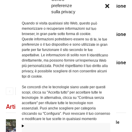
E’ entrato nella luce della Resurrezione
preferenze
sulla privacy
padre Gerardo Bonsignore
Quando si visita qualsiasi sito Web, questo può
memorizzare o recuperare informazioni sul tuo
E’ entrato nella luce della Resurrezione
browser, in gran parte sotto forma di cookie.
Queste informazioni potrebbero essere su di te, le tue
padre Rinaldo Giuliani
preferenze o il tuo dispositivo e sono utilizzate in gran
parte per far funzionare il sito secondo le tue
aspettative. Le informazioni di solito non ti identificano
direttamente, ma possono fornire un'esperienza Web
E’ entrato nella luce della Resurrezione
più personalizzata. Poiché rispettiamo il tuo diritto alla
il diacono Mario Ciccalotti
privacy, è possibile scegliere di non consentire alcuni
tipi di cookie.
Se concordi che le tecnologie siano usate per questi
scopi, clicca su "Accetta tutto" per accettare tutte le
tecnologie. In alternativa, clicca su "Continua senza
accettare" per rifiutare tutte le tecnologie non
Articoli recenti
essenziali. Puoi anche scegliere per categoria
cliccando su "Configura". Puoi revocare il tuo consenso
e modificare le tue scelte in qualsiasi momento
Spin Time: la dichiarazione del cardinale
vicario