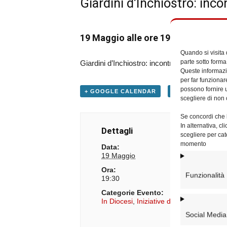
Giardini d’Inchiostro: in
19 Maggio alle ore 19:30
Quando si visita
parte sotto forma
Giardini d’Inchiostro: incontro con Samuele C
Queste informazio
per far funzionar
possono fornire u
+ GOOGLE CALENDAR
+ ESPORTA IN IC
scegliere di non 
Se concordi che l
In alternativa, c
Dettagli
scegliere per cat
momento
Data:
19 Maggio
Ora:
Funzionalità
19:30
Categorie Evento:
In Diocesi
,
Iniziative degli Uffici
Social Media