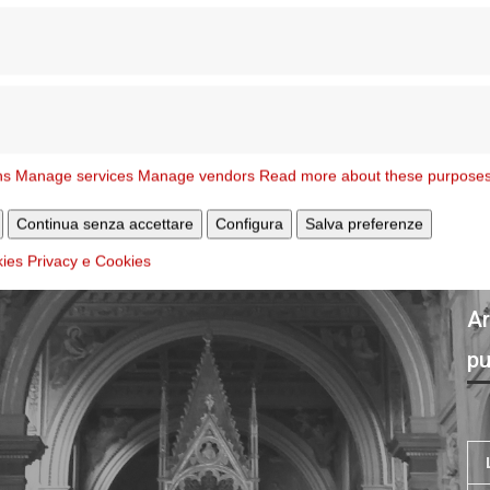
nile
Visita l
ns
Manage services
Manage vendors
Read more about these purpose
Continua senza accettare
Configura
Salva preferenze
kies
Privacy e Cookies
Ar
pu