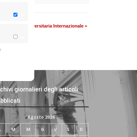
a Residenza Universitaria Internazionale
»
s
chivi giornalieri degli articoli
bblicati
Agosto 2026
L
M
M
G
V
S
D