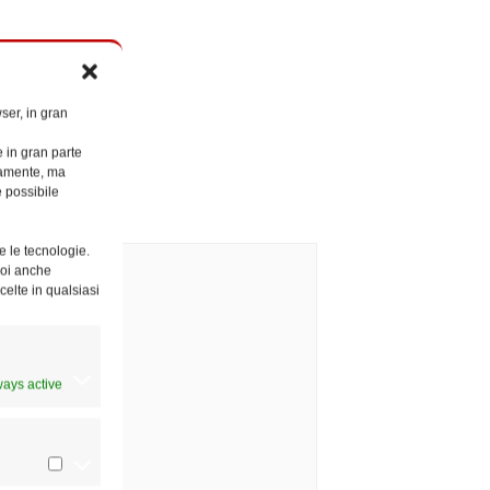
ser, in gran
)
e in gran parte
ttamente, ma
è possibile
e le tecnologie.
Puoi anche
celte in qualsiasi
ways active