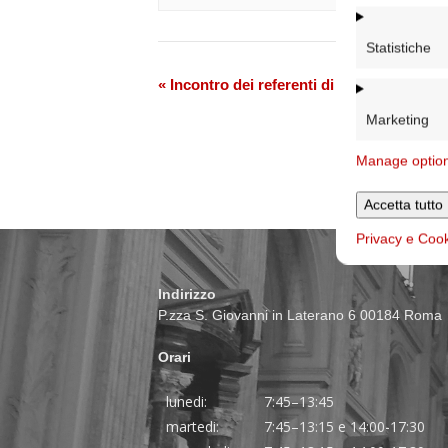
Statistiche
Evento
«
Incontro dei referenti di pastorale giova
Navigazione
Marketing
Manage optio
Accetta tutto
Privacy e Coo
Indirizzo
P.zza S. Giovanni in Laterano 6 00184 Roma
Orari
lunedi:
7:45–13:45
martedi:
7:45–13:15 e 14:00-17:30