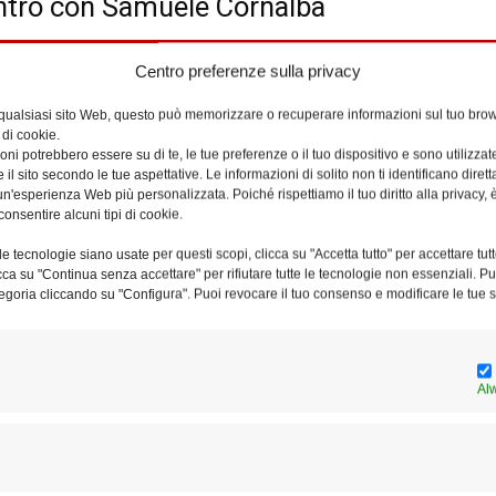
contro con Samuele Cornalba
Centro preferenze sulla privacy
 qualsiasi sito Web, questo può memorizzare o recuperare informazioni sul tuo brow
 di cookie.
ornalba – Cappella della Sapienza (Uff. per la Pastorale Universitaria
ni potrebbero essere su di te, le tue preferenze o il tuo dispositivo e sono utilizzat
e il sito secondo le tue aspettative. Le informazioni di solito non ti identificano dire
n'esperienza Web più personalizzata. Poiché rispettiamo il tuo diritto alla privacy, 
AL
consentire alcuni tipi di cookie.
e tecnologie siano usate per questi scopi, clicca su "Accetta tutto" per accettare tutt
licca su "Continua senza accettare" per rifiutare tutte le tecnologie non essenziali. 
Luogo
egoria cliccando su "Configura". Puoi revocare il tuo consenso e modificare le tue s
Vicariato
Al