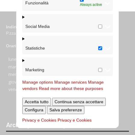
Funzionalità
Always active
Social Media
Indirizzo
P.zza S. Giovanni in Laterano 6 00184 Roma
Orari
Statistiche
lunedi:
7:45–13:45
martedi:
7:45–13:15 e 14:00-17:30
Marketing
mercoledi:
7:45–13:15 e 14:00-17:30
giovedi:
7:45–13:45
Manage options
Manage services
Manage
vendors
Read more about these purposes
venerdi:
7:45–13:45
Accetta tutto
Continua senza accettare
Configura
Salva preferenze
Privacy e Cookies
Privacy e Cookies
Archivi giornalieri degli articoli pubblicati