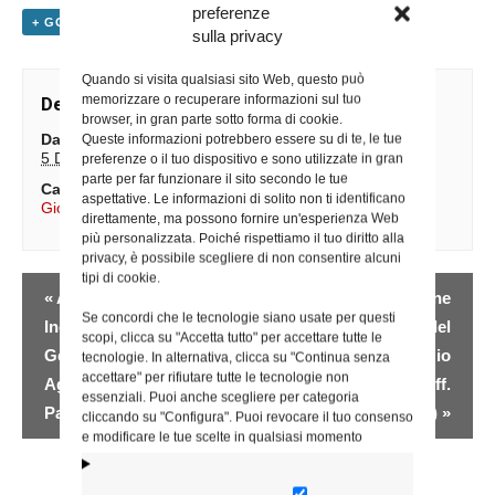
preferenze
+ GOOGLE CALENDAR
+ ESPORTA IN ICAL
sulla privacy
Quando si visita qualsiasi sito Web, questo può
memorizzare o recuperare informazioni sul tuo
Dettagli
browser, in gran parte sotto forma di cookie.
Data:
Queste informazioni potrebbero essere su di te, le tue
5 Dicembre 2025
preferenze o il tuo dispositivo e sono utilizzate in gran
parte per far funzionare il sito secondo le tue
Categoria Evento:
aspettative. Le informazioni di solito non ti identificano
Giornate di sensibilizzazione
direttamente, ma possono fornire un'esperienza Web
più personalizzata. Poiché rispettiamo il tuo diritto alla
privacy, è possibile scegliere di non consentire alcuni
tipi di cookie.
Evento
«
Ascoltando i Maestri
Celebrazione
Navigazione
Se concordi che le tecnologie siano usate per questi
Incontro su Artemisia
anniversario del
scopi, clicca su "Accetta tutto" per accettare tutte le
Gentileschi presso S.
ventennale del servizio
tecnologie. In alternativa, clicca su "Continua senza
accettare" per rifiutare tutte le tecnologie non
Agostino (Uff. per la
“Ferite invisibili” (Uff.
essenziali. Puoi anche scegliere per categoria
Pastorale universitaria)
Caritas)
»
cliccando su "Configura". Puoi revocare il tuo consenso
e modificare le tue scelte in qualsiasi momento