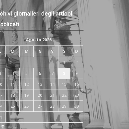
chivi giornalieri degli articoli
bblicati
Agosto 2026
L
M
M
G
V
S
D
1
2
3
4
5
6
7
8
9
0
11
12
13
14
15
16
7
18
19
20
21
22
23
4
25
26
27
28
29
30
1
Lug