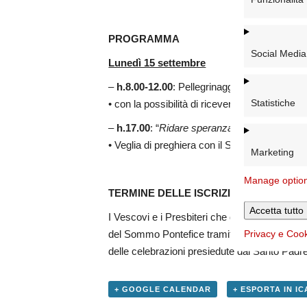
PROGRAMMA
Social Media
Lunedì 15 settembre
–
h.8.00-12.00
: Pellegrinaggio alla Porta San
Statistiche
• con la possibilità di ricevere il Sacramento 
–
h.17.00
:
“
Ridare speranza, asciugando le 
• Veglia di preghiera con il Santo Padre (Basil
Marketing
Manage optio
TERMINE DELLE ISCRIZIONI
: 13 luglio 2
Accetta tutto
I Vescovi e i Presbiteri che desiderano conce
Privacy e Coo
del Sommo Pontefice tramite il seguente lin
delle celebrazioni presiedute dal Santo Padre
+ GOOGLE CALENDAR
+ ESPORTA IN IC