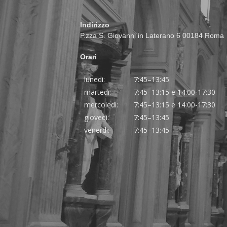
Indirizzo
P.zza S. Giovanni in Laterano 6 00184 Roma
Orari
lunedi:
7:45–13:45
martedi:
7:45–13:15 e 14:00-17:30
mercoledi:
7:45–13:15 e 14:00-17:30
giovedi:
7:45–13:45
venerdi:
7:45–13:45