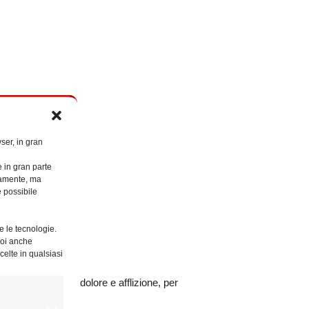
ser, in gran
e in gran parte
ttamente, ma
è possibile
e le tecnologie.
Puoi anche
celte in qualsiasi
vendo un tempo di dolore e afflizione, per