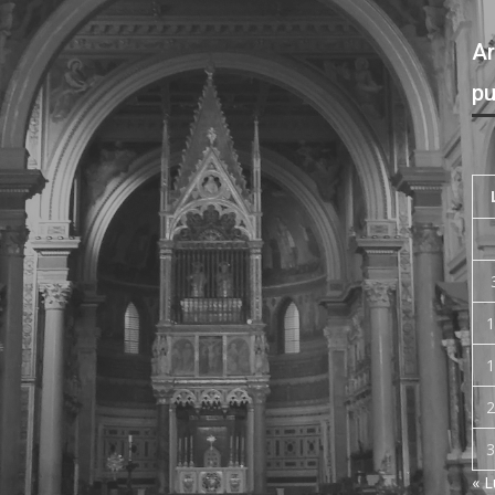
Ar
pu
1
1
2
3
« 