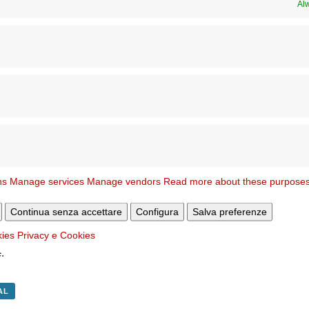
Al
ta
della Riconciliazione nelle chiese giubilari
lacrime
”
ica di S. Pietro)
ns
Manage services
Manage vendors
Read more about these purpose
025
Continua senza accettare
Configura
Salva preferenze
lebrare, e i Diaconi che vorranno partecipare, dovranno prenotarsi pre
kies
Privacy e Cookies
k:
https://biglietti.liturgiepontificie.va/
. Le iscrizioni inizieranno solo dop
.
AL