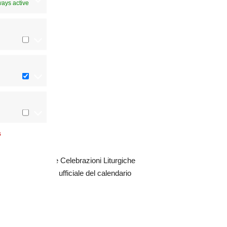
ways active
s
sso l’Ufficio delle Celebrazioni Liturgiche
o la pubblicazione ufficiale del calendario