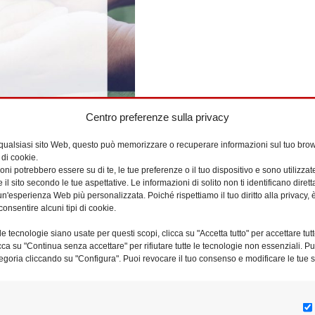
Centro preferenze sulla privacy
 qualsiasi sito Web, questo può memorizzare o recuperare informazioni sul tuo brow
 di cookie.
ni potrebbero essere su di te, le tue preferenze o il tuo dispositivo e sono utilizzat
e il sito secondo le tue aspettative. Le informazioni di solito non ti identificano dire
n'esperienza Web più personalizzata. Poiché rispettiamo il tuo diritto alla privacy, 
consentire alcuni tipi di cookie.
e tecnologie siano usate per questi scopi, clicca su "Accetta tutto" per accettare tutt
licca su "Continua senza accettare" per rifiutare tutte le tecnologie non essenziali. 
egoria cliccando su "Configura". Puoi revocare il tuo consenso e modificare le tue s
 invitati, insieme ai loro famigliari e amici, tutti coloro che stanno vi