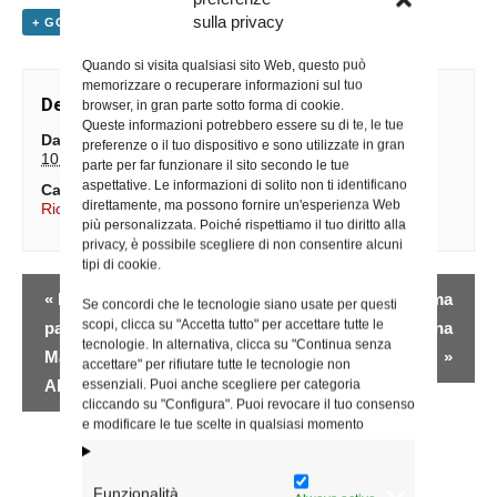
sulla privacy
+ GOOGLE CALENDAR
+ ESPORTA IN ICAL
Quando si visita qualsiasi sito Web, questo può
memorizzare o recuperare informazioni sul tuo
Dettagli
browser, in gran parte sotto forma di cookie.
Queste informazioni potrebbero essere su di te, le tue
Data:
preferenze o il tuo dispositivo e sono utilizzate in gran
10 Maggio
parte per far funzionare il sito secondo le tue
aspettative. Le informazioni di solito non ti identificano
Categoria Evento:
direttamente, ma possono fornire un'esperienza Web
Ricorrenze
più personalizzata. Poiché rispettiamo il tuo diritto alla
privacy, è possibile scegliere di non consentire alcuni
tipi di cookie.
Evento
«
Incontro presso la
Festa della Mamma
Se concordi che le tecnologie siano usate per questi
Navigazione
scopi, clicca su "Accetta tutto" per accettare tutte le
parrocchia Santa
della Comunità Ucraina
tecnologie. In alternativa, clicca su "Continua senza
Margherita Maria
»
accettare" per rifiutare tutte le tecnologie non
Alacoque
essenziali. Puoi anche scegliere per categoria
cliccando su "Configura". Puoi revocare il tuo consenso
e modificare le tue scelte in qualsiasi momento
Funzionalità