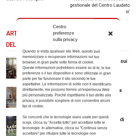
gestionale del Centro Laudato
si’
Centro
ARTICOLI CORRELATI
preferenze
sulla privacy
DELLO STESSO AUTORE
Quando si visita qualsiasi sito Web, questo può
memorizzare o recuperare informazioni sul tuo
A San Carlo al Corso mostra di Mcl sui
browser, in gran parte sotto forma di cookie.
senza dimora
Queste informazioni potrebbero essere su di te, le tue
preferenze o il tuo dispositivo e sono utilizzate in gran
parte per far funzionare il sito secondo le tue
aspettative. Le informazioni di solito non ti identificano
Il nuovo accesso alla cripta di Santa
direttamente, ma possono fornire un'esperienza Web
più personalizzata. Poiché rispettiamo il tuo diritto alla
Prisca
privacy, è possibile scegliere di non consentire alcuni
tipi di cookie.
Se concordi che le tecnologie siano usate per questi
Us Acli Roma, cominciato il torneo di
scopi, clicca su "Accetta tutto" per accettare tutte le
calcio a 5 con le parrocchie
tecnologie. In alternativa, clicca su "Continua senza
accettare" per rifiutare tutte le tecnologie non