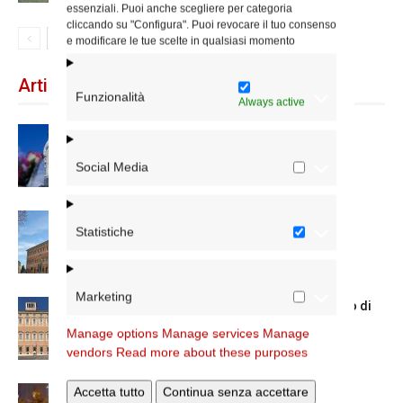
essenziali. Puoi anche scegliere per categoria
cliccando su "Configura". Puoi revocare il tuo consenso
e modificare le tue scelte in qualsiasi momento
Articoli recenti
Funzionalità
Always active
Dal 28 al 31 agosto il pellegrinaggio
diocesano a Lourdes
Social Media
Nuove nomine nella diocesi di Roma
Statistiche
Marketing
Chiusura estiva degli Uffici del Vicariato di
Roma
Manage options
Manage services
Manage
vendors
Read more about these purposes
Accetta tutto
Continua senza accettare
La Madonna della Neve a Santa Maria