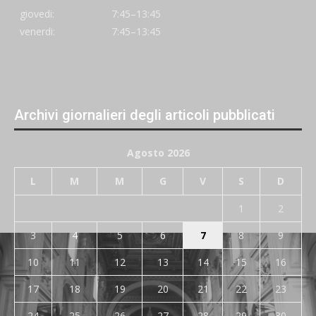
giovedi:
7:45–13:45
venerdi:
7:45–13:45
Archivi giornalieri degli articoli pubblicati
Agosto 2026
L
M
M
G
V
S
D
1
2
3
4
5
6
7
8
9
10
11
12
13
14
15
16
17
18
19
20
21
22
23
24
25
26
27
28
29
30