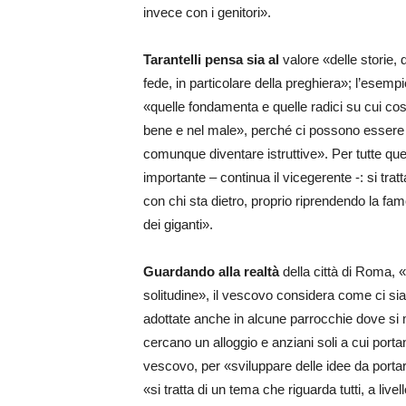
invece con i genitori».
Tarantelli pensa sia al
valore «delle storie, 
fede, in particolare della preghiera»; l’esem
«quelle fondamenta e quelle radici su cui cost
bene e nel male», perché ci possono esser
comunque diventare istruttive». Per tutte ques
importante – continua il vicegerente -: si tra
con chi sta dietro, proprio riprendendo la fa
dei giganti».
Guardando alla realtà
della città di Roma, «i
solitudine», il vescovo considera come ci si
adottate anche in alcune parrocchie dove si m
cercano un alloggio e anziani soli a cui port
vescovo, per «sviluppare delle idee da portar
«si tratta di un tema che riguarda tutti, a liv