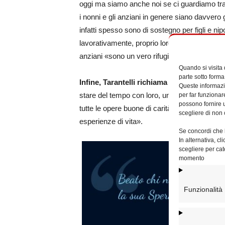
oggi ma siamo anche noi se ci guardiamo tra
i nonni e gli anziani in genere siano davvero 
infatti spesso sono di sostegno per figli e ni
lavorativamente, proprio loro che la società 
anziani «sono un vero rifugio in una società d
Quando si visita
parte sotto forma
Infine, Tarantelli richiama
l’invito del Papa
Queste informazio
stare del tempo con loro, un tempo che arric
per far funzionar
possono fornire u
tutte le opere buone di carità». Non è tanto 
scegliere di non 
esperienze di vita».
Se concordi che l
In alternativa, c
scegliere per cat
momento
Funzionalità