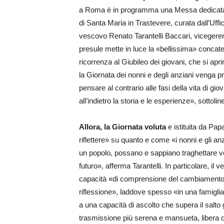
a Roma è in programma una Messa dedicata – 
di Santa Maria in Trastevere, curata dall’Uffi
vescovo Renato Tarantelli Baccari, vicegere
presule mette in luce la «bellissima» conca
ricorrenza al Giubileo dei giovani, che si aprir
la Giornata dei nonni e degli anziani venga 
pensare al contrario alle fasi della vita di g
all’indietro la storia e le esperienze», sottolin
Allora, la Giornata voluta
e istituita da Pa
riflettere» su quanto e come «i nonni e gli an
un popolo, possano e sappiano traghettare ve
futuro», afferma Tarantelli. In particolare, i
capacità «di comprensione del cambiamento 
riflessione», laddove spesso «in una famiglia
a una capacità di ascolto che supera il salt
trasmissione più serena e mansueta, libera d