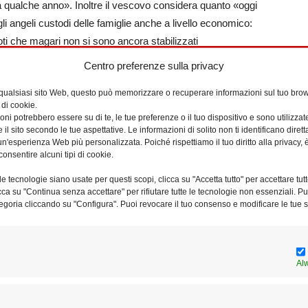
 qualche anno». Inoltre il vescovo considera quanto «oggi
gli angeli custodi delle famiglie anche a livello economico:
poti che magari non si sono ancora stabilizzati
fa apparire un peso piuttosto che una risorsa». Ancora, i più
Centro preferenze sulla privacy
ove mancano le figure di riferimento forti e riconoscibili».
 qualsiasi sito Web, questo può memorizzare o recuperare informazioni sul tuo brow
 di cookie.
 a fare visita alle persone anziane come occasione «per
ni potrebbero essere su di te, le tue preferenze o il tuo dispositivo e sono utilizzat
chisce più chi lo dona che chi lo riceve, come accade per
e il sito secondo le tue aspettative. Le informazioni di solito non ti identificano dire
n'esperienza Web più personalizzata. Poiché rispettiamo il tuo diritto alla privacy, 
e solo «un andare a trovare ma uno scoprire un bagaglio di
consentire alcuni tipi di cookie.
e tecnologie siano usate per questi scopi, clicca su "Accetta tutto" per accettare tutt
licca su "Continua senza accettare" per rifiutare tutte le tecnologie non essenziali. 
egoria cliccando su "Configura". Puoi revocare il tuo consenso e modificare le tue s
Al