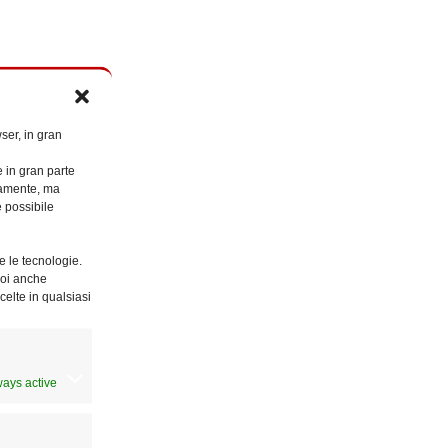
ser, in gran
e in gran parte
ttamente, ma
è possibile
e le tecnologie.
Puoi anche
celte in qualsiasi
ways active