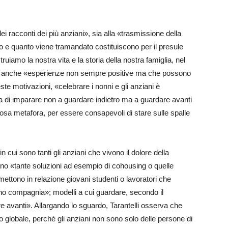
dei racconti dei più anziani», sia alla «trasmissione della
pio e quanto viene tramandato costituiscono per il presule
ruiamo la nostra vita e la storia della nostra famiglia, nel
e anche «esperienze non sempre positive ma che possono
te motivazioni, «celebrare i nonni e gli anziani è
tta di imparare non a guardare indietro ma a guardare avanti
mosa metafora, per essere consapevoli di stare sulle spalle
n cui sono tanti gli anziani che vivono il dolore della
ano «tante soluzioni ad esempio di cohousing o quelle
ettono in relazione giovani studenti o lavoratori che
ano compagnia»; modelli a cui guardare, secondo il
e avanti». Allargando lo sguardo, Tarantelli osserva che
ello globale, perché gli anziani non sono solo delle persone di