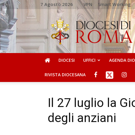
7 Agosto 2026
VPN
Smart Working
DIOCESI
DI
ROMA
DIOCESI
UFFICI
AGENDA DI
RIVISTA DIOCESANA
Il 27 luglio la G
degli anziani