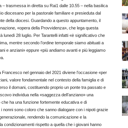
trasmessa in diretta su Rai1 dalle 10.55 – nella basilica
cio diocesano per la pastorale familiare e presieduta dal
nte della diocesi. Guardando a questo appuntamento, il
tenazione, «opera della Provvidenza», che lega questa
à lunedì 28 luglio. Per Tarantelli infatti «è significativo che
prima, mentre secondo l’ordine temporale siamo abituati a
iovani e anziani» eppure «più andiamo avanti e più leggiamo
ea.
pa Francesco nel gennaio del 2021 diviene l’occasione «per
ziani, valore fondamentale nel contesto della famiglia e di
rso il domani, costituendo proprio un ponte tra passato e
l vescovo individua nella «saggezza dell’anziano» una
che ha una funzione fortemente educativa e di
 i nonni sono coloro che sanno dialogare con i nipoti grazie
o generazionale, rendendo la comunicazione e la
a condizionamenti rispetto a quella che i giovani hanno