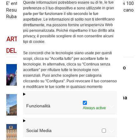
Queste informazioni potrebbero essere su di te, le tue
E’ entrato nella luce della
Torna la mostra dei 100
preferenze o il tuo dispositivo e sono utilizzate in gran
Resurrezione don Alfredo
presepi in Vaticano
parte per far funzionare il sito secondo le tue
Rubagotti
aspettative. Le informazioni di solito non ti identificano
direttamente, ma possono fornire un'esperienza Web
più personalizzata. Poiché rispettiamo il tuo diritto alla
privacy, è possibile scegliere di non consentire alcuni
ARTICOLI CORRELATI
tipi di cookie.
DELLO STESSO AUTORE
Se concordi che le tecnologie siano usate per questi
scopi, clicca su "Accetta tutto" per accettare tutte le
tecnologie. In alternativa, clicca su "Continua senza
Dal 28 al 31 agosto il pellegrinaggio
accettare" per rifiutare tutte le tecnologie non
diocesano a Lourdes
essenziali. Puoi anche scegliere per categoria
cliccando su "Configura". Puoi revocare il tuo consenso
e modificare le tue scelte in qualsiasi momento
Nuove nomine nella diocesi di Roma
Funzionalità
Always active
Chiusura estiva degli Uffici del
Social Media
Vicariato di Roma