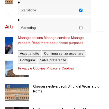
Statistiche
Articoli recenti
Marketing
Manage options
Manage services
Manage
Dal 28 al 31 agosto il pellegrinaggio
vendors
Read more about these purposes
diocesano a Lourdes
Accetta tutto
Continua senza accettare
Configura
Salva preferenze
Nuove nomine nella diocesi di Roma
Privacy e Cookies
Privacy e Cookies
Chiusura estiva degli Uffici del Vicariato di
Roma