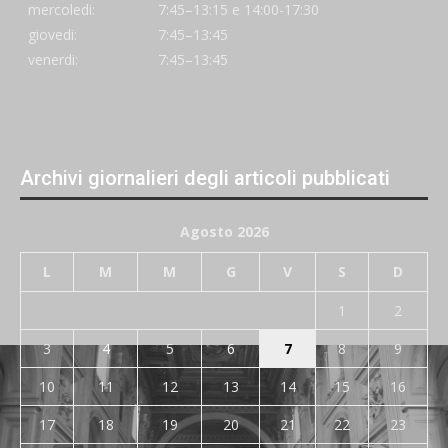
mercoledi:
7:45–13:15 e 14:00-17:30
giovedi:
7:45–13:45
venerdi:
7:45–13:45
Archivi giornalieri degli articoli pubblicati
Agosto 2026
L
M
M
G
V
S
D
1
2
3
4
5
6
7
8
9
10
11
12
13
14
15
16
17
18
19
20
21
22
23