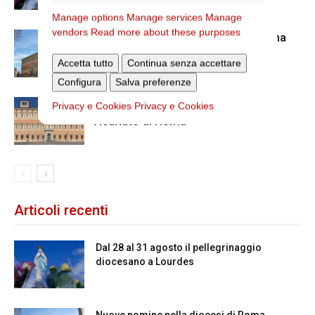
Manage options
Manage services
Manage
vendors
Read more about these purposes
Nuove nomine nella diocesi di Roma
Accetta tutto
Continua senza accettare
Configura
Salva preferenze
Chiusura estiva degli Uffici del
Privacy e Cookies
Privacy e Cookies
Vicariato di Roma
Articoli recenti
Dal 28 al 31 agosto il pellegrinaggio
diocesano a Lourdes
Nuove nomine nella diocesi di Roma