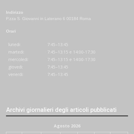
Indirizzo
P.zza S. Giovanni in Laterano 6 00184 Roma
Orari
lunedi:
7:45–13:45
martedi:
7:45–13:15 e 14:00-17:30
mercoledi:
7:45–13:15 e 14:00-17:30
giovedi:
7:45–13:45
venerdi:
7:45–13:45
Archivi giornalieri degli articoli pubblicati
Agosto 2026