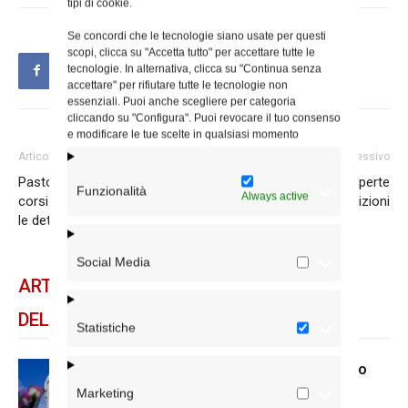
tipi di cookie.
Se concordi che le tecnologie siano usate per questi
scopi, clicca su "Accetta tutto" per accettare tutte le
tecnologie. In alternativa, clicca su "Continua senza
accettare" per rifiutare tutte le tecnologie non
essenziali. Puoi anche scegliere per categoria
cliccando su "Configura". Puoi revocare il tuo consenso
e modificare le tue scelte in qualsiasi momento
Articolo precedente
Articolo successivo
Pastorale carceraria: incontri,
Giubileo dei ministranti, aperte
Funzionalità
Always active
corsi e una nuova struttura per
le iscrizioni
le detenute
Social Media
ARTICOLI CORRELATI
DELLO STESSO AUTORE
Statistiche
Dal 28 al 31 agosto il pellegrinaggio
diocesano a Lourdes
Marketing