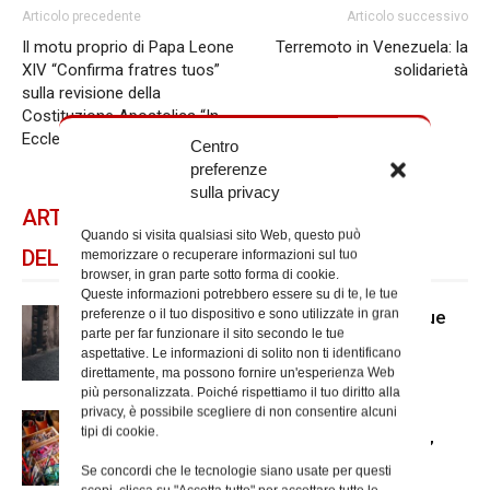
Articolo precedente
Articolo successivo
Il motu proprio di Papa Leone
Terremoto in Venezuela: la
XIV “Confirma fratres tuos”
solidarietà
sulla revisione della
Costituzione Apostolica “In
Ecclesiarum communione”
Centro
preferenze
sulla privacy
ARTICOLI CORRELATI
Quando si visita qualsiasi sito Web, questo può
DELLO STESSO AUTORE
memorizzare o recuperare informazioni sul tuo
browser, in gran parte sotto forma di cookie.
Queste informazioni potrebbero essere su di te, le tue
preferenze o il tuo dispositivo e sono utilizzate in gran
Caritas, “Quartieri solidali” prosegue
parte per far funzionare il sito secondo le tue
ad agosto
aspettative. Le informazioni di solito non ti identificano
direttamente, ma possono fornire un'esperienza Web
più personalizzata. Poiché rispettiamo il tuo diritto alla
privacy, è possibile scegliere di non consentire alcuni
Fino al 30 luglio le iscrizioni per la
tipi di cookie.
borsa di studio Caritas “Arte è vita”
Se concordi che le tecnologie siano usate per questi