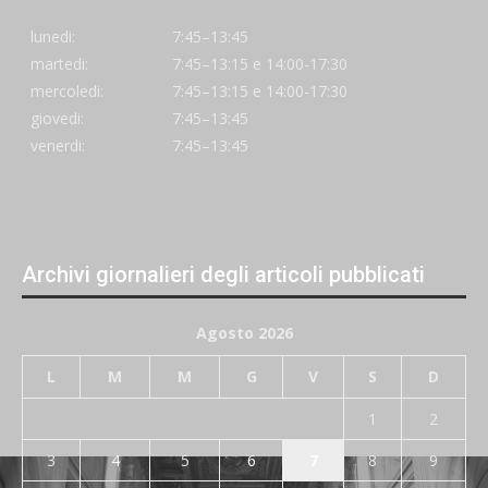
lunedi:
7:45–13:45
martedi:
7:45–13:15 e 14:00-17:30
mercoledi:
7:45–13:15 e 14:00-17:30
giovedi:
7:45–13:45
venerdi:
7:45–13:45
Archivi giornalieri degli articoli pubblicati
Agosto 2026
L
M
M
G
V
S
D
1
2
3
4
5
6
7
8
9