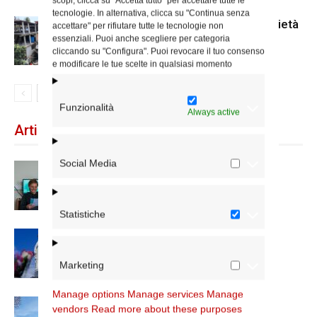
scopi, clicca su "Accetta tutto" per accettare tutte le
tecnologie. In alternativa, clicca su "Continua senza
Terremoto in Venezuela: la solidarietà
accettare" per rifiutare tutte le tecnologie non
essenziali. Puoi anche scegliere per categoria
cliccando su "Configura". Puoi revocare il tuo consenso
e modificare le tue scelte in qualsiasi momento
Funzionalità
Always active
Articoli recenti
Social Media
Scienze Applicate, la nuova proposta
dell’Istituto Paritario Sant’Apollinare
Statistiche
Dal 28 al 31 agosto il pellegrinaggio
diocesano a Lourdes
Marketing
Manage options
Manage services
Manage
Nuove nomine nella diocesi di Roma
vendors
Read more about these purposes