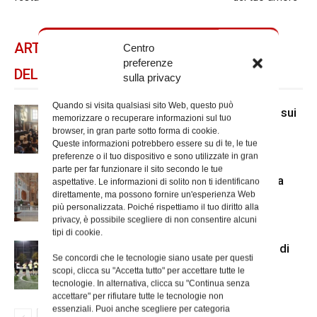
ARTICOLI CORRELATI
Centro
preferenze
DELLO STESSO AUTORE
sulla privacy
Quando si visita qualsiasi sito Web, questo può
A San Carlo al Corso mostra di Mcl sui
memorizzare o recuperare informazioni sul tuo
senza dimora
browser, in gran parte sotto forma di cookie.
Queste informazioni potrebbero essere su di te, le tue
preferenze o il tuo dispositivo e sono utilizzate in gran
parte per far funzionare il sito secondo le tue
Il nuovo accesso alla cripta di Santa
aspettative. Le informazioni di solito non ti identificano
direttamente, ma possono fornire un'esperienza Web
Prisca
più personalizzata. Poiché rispettiamo il tuo diritto alla
privacy, è possibile scegliere di non consentire alcuni
tipi di cookie.
Us Acli Roma, cominciato il torneo di
Se concordi che le tecnologie siano usate per questi
calcio a 5 con le parrocchie
scopi, clicca su "Accetta tutto" per accettare tutte le
tecnologie. In alternativa, clicca su "Continua senza
accettare" per rifiutare tutte le tecnologie non
essenziali. Puoi anche scegliere per categoria