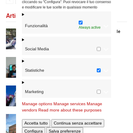
cliccando su "Configura". Puoi revocare il tuo consenso
e modificare le tue scelte in qualsiasi momento
Articoli recenti
Funzionalità
Always active
Spin Time: la dichiarazione del cardinale
vicario
Social Media
Scienze Applicate, la nuova proposta
dell’Istituto Paritario Sant’Apollinare
Statistiche
Dal 28 al 31 agosto il pellegrinaggio
Marketing
diocesano a Lourdes
Manage options
Manage services
Manage
vendors
Read more about these purposes
Nuove nomine nella diocesi di Roma
Accetta tutto
Continua senza accettare
Configura
Salva preferenze