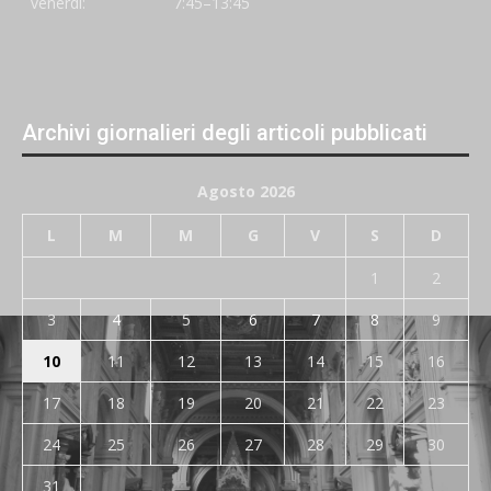
venerdi:
7:45–13:45
Archivi giornalieri degli articoli pubblicati
Agosto 2026
L
M
M
G
V
S
D
1
2
3
4
5
6
7
8
9
10
11
12
13
14
15
16
17
18
19
20
21
22
23
24
25
26
27
28
29
30
31