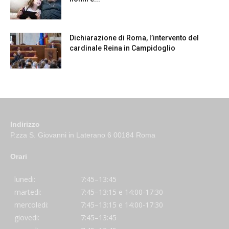
Dichiarazione di Roma, l’intervento del
cardinale Reina in Campidoglio
Indirizzo
P.zza S. Giovanni in Laterano 6 00184 Roma
Orari
lunedi:
7:45–13:45
martedi:
7:45–13:15 e 14:00-17:30
mercoledi:
7:45–13:15 e 14:00-17:30
giovedi:
7:45–13:45