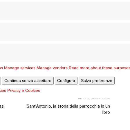
i Roma Capitale
Roberto Gualtieri
e il presidente della
re della Caritas,
Giustino Trincia
. Vi saranno testimonianze
distribuita una scheda socio-statistica delle attività svolte.
ns
Manage services
Manage vendors
Read more about these purpose
Continua senza accettare
Configura
Salva preferenze
kies
Privacy e Cookies
Articolo successivo
tas
Sant’Antonio, la storia della parrocchia in un
libro