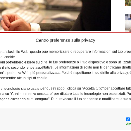
Centro preferenze sulla privacy
vorativo ai soggetti economicamente più vulnerabili,
e fragili rischiano di rimanere intrappolate nella spirale
 qualsiasi sito Web, questo può memorizzare o recuperare informazioni sul tuo brow
cina delle Opportunità per l’orientamento e
 di cookie.
ni potrebbero essere su di te, le tue preferenze o il tuo dispositivo e sono utilizzat
23 dal
Vicariato di Roma
, la
Regione Lazio
e
Roma
e il sito secondo le tue aspettative. Le informazioni di solito non ti identificano dire
n'esperienza Web più personalizzata. Poiché rispettiamo il tuo diritto alla privacy, 
consentire alcuni tipi di cookie.
l termine della prima fase del progetto,
l’attività della
e tecnologie siano usate per questi scopi, clicca su "Accetta tutto" per accettare tutt
licca su "Continua senza accettare" per rifiutare tutte le tecnologie non essenziali. 
ane
ha consentito di prendere in carico circa 2 mila
egoria cliccando su "Configura". Puoi revocare il tuo consenso e modificare le tue s
ici.
 prossimo 1° ottobre, alle ore 10, nella Sala Cardinale Ugo
Al
piazza San Giovanni in Laterano, 6/A). Saranno presenti il