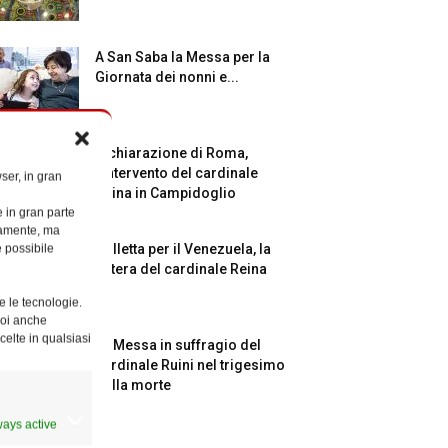
A San Saba la Messa per la
Giornata dei nonni e...
Dichiarazione di Roma,
l’intervento del cardinale
ser, in gran
Reina in Campidoglio
e in gran parte
ttamente, ma
Colletta per il Venezuela, la
è possibile
lettera del cardinale Reina
e le tecnologie.
Puoi anche
celte in qualsiasi
La Messa in suffragio del
cardinale Ruini nel trigesimo
della morte
ways active