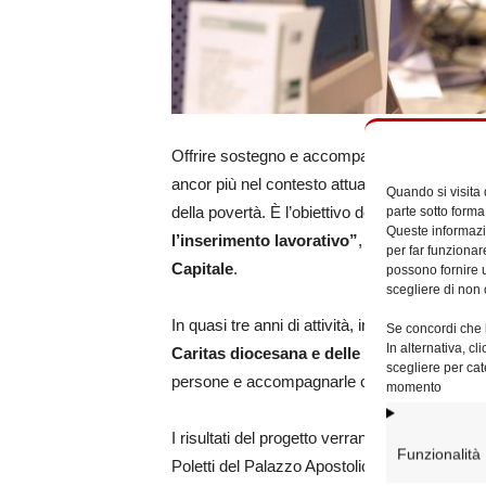
Offrire sostegno e accompagnamento socio-la
ancor più nel contesto attuale in cui le person
Quando si visita
della povertà. È l’obiettivo del progetto
“Offi
parte sotto forma
Queste informazio
l’inserimento lavorativo”
, promosso nel 20
per far funzionar
Capitale
.
possono fornire u
scegliere di non 
In quasi tre anni di attività, in prossimità de
Se concordi che l
In alternativa, c
Caritas diocesana e delle parrocchie rom
scegliere per cat
persone e accompagnarle con percorsi specif
momento
I risultati del progetto verranno presentati il
Funzionalità
Poletti del Palazzo Apostolico Lateranense (