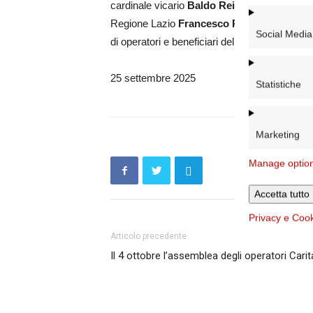
cardinale vicario
Baldo Reina
, il sindaco d
Regione Lazio
Francesco Rocca
, il diretto
Social Media
di operatori e beneficiari del progetto e verrà 
25 settembre 2025
Statistiche
Marketing
Manage optio
Accetta tutto
Privacy e Coo
Articolo precedente
Il 4 ottobre l’assemblea degli operatori Cari