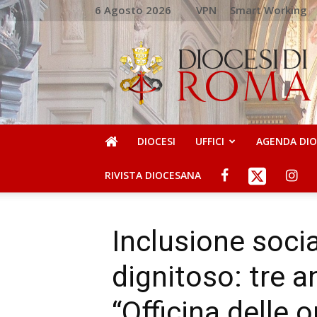
6 Agosto 2026
VPN
Smart Working
DIOCESI
DI
ROMA
DIOCESI
UFFICI
AGENDA DI
RIVISTA DIOCESANA
Inclusione socia
dignitoso: tre a
“Officina delle 