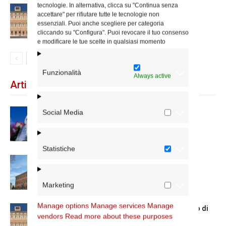
tecnologie. In alternativa, clicca su "Continua senza
Chiusura estiva degli Uffici del
accettare" per rifiutare tutte le tecnologie non
Vicariato di Roma
essenziali. Puoi anche scegliere per categoria
cliccando su "Configura". Puoi revocare il tuo consenso
e modificare le tue scelte in qualsiasi momento
Funzionalità
Always active
Articoli recenti
Dal 28 al 31 agosto il pellegrinaggio
Social Media
diocesano a Lourdes
Statistiche
Nuove nomine nella diocesi di Roma
Marketing
Manage options
Manage services
Manage
Chiusura estiva degli Uffici del Vicariato di
vendors
Read more about these purposes
Roma