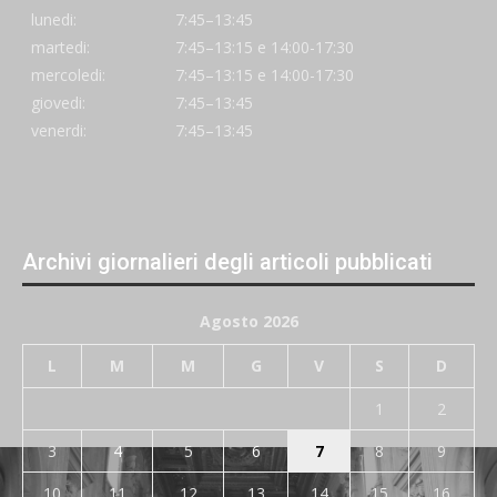
lunedi:
7:45–13:45
martedi:
7:45–13:15 e 14:00-17:30
mercoledi:
7:45–13:15 e 14:00-17:30
giovedi:
7:45–13:45
venerdi:
7:45–13:45
Archivi giornalieri degli articoli pubblicati
Agosto 2026
L
M
M
G
V
S
D
1
2
3
4
5
6
7
8
9
10
11
12
13
14
15
16