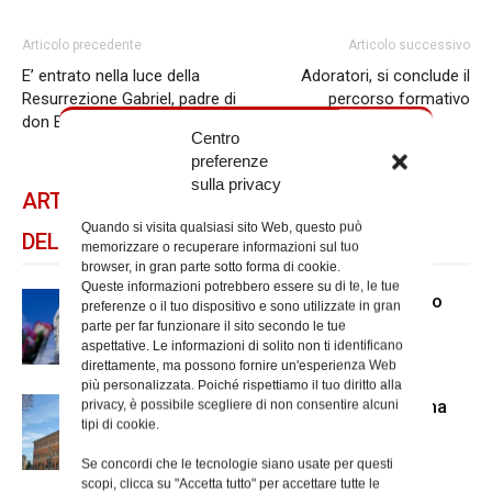
Articolo precedente
Articolo successivo
E’ entrato nella luce della
Adoratori, si conclude il
Resurrezione Gabriel, padre di
percorso formativo
don Betancur
Centro
preferenze
sulla privacy
ARTICOLI CORRELATI
Quando si visita qualsiasi sito Web, questo può
DELLO STESSO AUTORE
memorizzare o recuperare informazioni sul tuo
browser, in gran parte sotto forma di cookie.
Queste informazioni potrebbero essere su di te, le tue
Dal 28 al 31 agosto il pellegrinaggio
preferenze o il tuo dispositivo e sono utilizzate in gran
diocesano a Lourdes
parte per far funzionare il sito secondo le tue
aspettative. Le informazioni di solito non ti identificano
direttamente, ma possono fornire un'esperienza Web
più personalizzata. Poiché rispettiamo il tuo diritto alla
Nuove nomine nella diocesi di Roma
privacy, è possibile scegliere di non consentire alcuni
tipi di cookie.
Se concordi che le tecnologie siano usate per questi
scopi, clicca su "Accetta tutto" per accettare tutte le