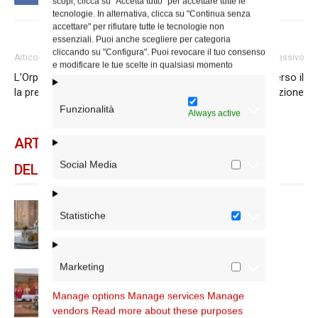
scopi, clicca su "Accetta tutto" per accettare tutte le
tecnologie. In alternativa, clicca su "Continua senza
accettare" per rifiutare tutte le tecnologie non
essenziali. Puoi anche scegliere per categoria
cliccando su "Configura". Puoi revocare il tuo consenso
Articolo precedente
Articolo successivo
e modificare le tue scelte in qualsiasi momento
L’Orp nella Turchia dei Concili e
Alla Trasfigurazione, verso il
la preghiera per il Papa
90° di fondazione
Funzionalità
Always active
ARTICOLI CORRELATI
Social Media
DELLO STESSO AUTORE
Reina a S. Maria Ausiliatrice: «La
Statistiche
comunità è comunione»
Marketing
Il cardinale Reina a Santi Mario e
Compagni Martiri
Manage options
Manage services
Manage
vendors
Read more about these purposes