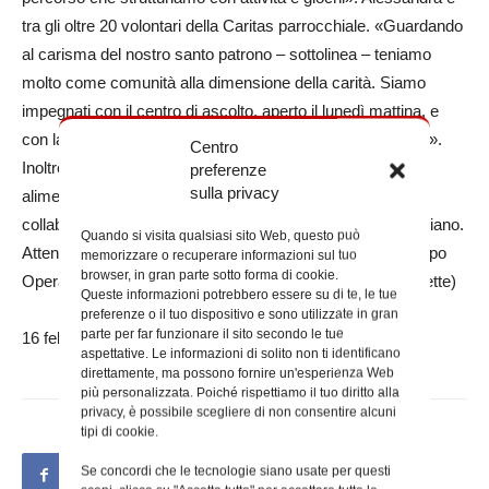
tra gli oltre 20 volontari della Caritas parrocchiale. «Guardando
al carisma del nostro santo patrono – sottolinea – teniamo
molto come comunità alla dimensione della carità. Siamo
impegnati con il centro di ascolto, aperto il lunedì mattina, e
con la distribuzione di pacchi viveri e di vestiario il giovedì».
Centro
Inoltre ciclicamente vengono organizzate delle raccolte
preferenze
sulla privacy
alimentari nei supermercati della zona e vi è una
collaborazione con l’Emporio della solidarietà di San Ponziano.
Quando si visita qualsiasi sito Web, questo può
Attento alle esigenze dei più poveri lontani è invece il gruppo
memorizzare o recuperare informazioni sul tuo
browser, in gran parte sotto forma di cookie.
Operazione Mato Grosso. (di Michela Altoviti da Roma Sette)
Queste informazioni potrebbero essere su di te, le tue
preferenze o il tuo dispositivo e sono utilizzate in gran
parte per far funzionare il sito secondo le tue
16 febbraio 2025
aspettative. Le informazioni di solito non ti identificano
direttamente, ma possono fornire un'esperienza Web
più personalizzata. Poiché rispettiamo il tuo diritto alla
privacy, è possibile scegliere di non consentire alcuni
tipi di cookie.
Se concordi che le tecnologie siano usate per questi