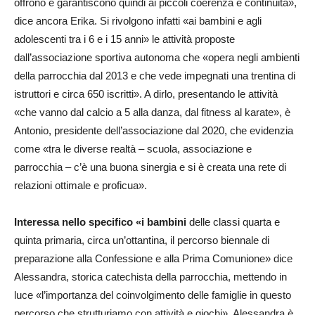
offrono e garantiscono quindi ai piccoli coerenza e continuità»,
dice ancora Erika. Si rivolgono infatti «ai bambini e agli
adolescenti tra i 6 e i 15 anni» le attività proposte
dall’associazione sportiva autonoma che «opera negli ambienti
della parrocchia dal 2013 e che vede impegnati una trentina di
istruttori e circa 650 iscritti». A dirlo, presentando le attività
«che vanno dal calcio a 5 alla danza, dal fitness al karate», è
Antonio, presidente dell’associazione dal 2020, che evidenzia
come «tra le diverse realtà – scuola, associazione e
parrocchia – c’è una buona sinergia e si è creata una rete di
relazioni ottimale e proficua».
Interessa nello specifico «i bambini
delle classi quarta e
quinta primaria, circa un’ottantina, il percorso biennale di
preparazione alla Confessione e alla Prima Comunione» dice
Alessandra, storica catechista della parrocchia, mettendo in
luce «l’importanza del coinvolgimento delle famiglie in questo
percorso che strutturiamo con attività e giochi». Alessandra è