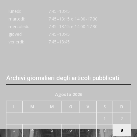
lunedi:
7:45–13:45
martedi:
7:45–13:15 e 14:00-17:30
mercoledi:
7:45–13:15 e 14:00-17:30
giovedi:
7:45–13:45
venerdi:
7:45–13:45
Archivi giornalieri degli articoli pubblicati
Agosto 2026
L
M
M
G
V
S
D
1
2
3
4
5
6
7
8
9