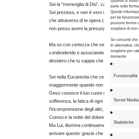
Quando si visita
Sei la “meraviglia di Dio”, capace di trasform
parte sotto forma
Queste informazio
Sei prezioso, e non è vero che tu “non puoi”
per far funzionar
che attraverso di te opera cose incredibili. Io
possono fornire u
non posso avere la presunzione di averla.
scegliere di non 
Se concordi che l
Ma so con certezza che sei strumento prezio
In alternativa, c
scegliere per cat
condividendo e associando il tuo patire alla S
momento
desidero che tu sappia che oltre queste mie 
Funzionalità
Sei nella Eucarestia che celebro, sei con me
maggiormente quando non preghi, quando hai i t
Gesù conosce il tuo cuore e non volgerà mai
Social Media
sofferenza, la fatica di ogni giorno e notte, 
l’incomprensione degli altri, il giudizio ed il
Conosce la notte del dolore e del buio. Anche
Statistiche
Ma Lui, illumina continuamente il buio con la
arrivare questo: grazie che ci sei. Grazie d