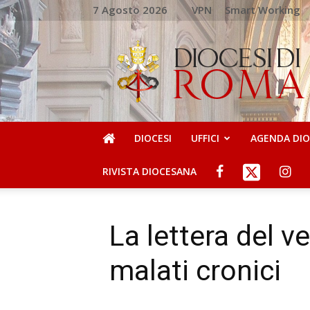
7 Agosto 2026
VPN
Smart Working
DIOCESI
DI
ROMA
DIOCESI
UFFICI
AGENDA DI
RIVISTA DIOCESANA
La lettera del v
malati cronici