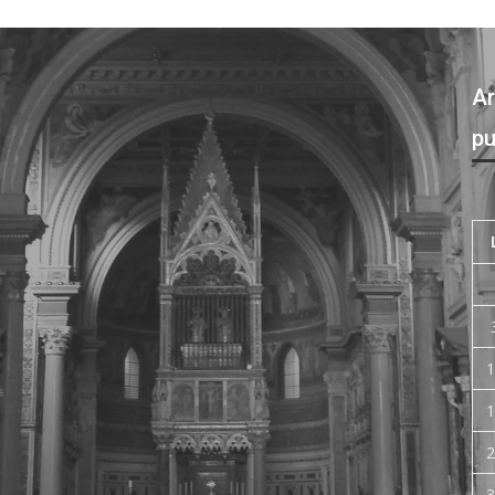
Ar
pu
1
1
2
3