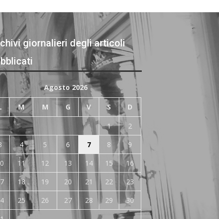
chivi giornalieri degli articoli
bblicati
Agosto 2026
L
M
M
G
V
S
D
1
2
3
4
5
6
7
8
9
0
11
12
13
14
15
16
7
18
19
20
21
22
23
4
25
26
27
28
29
30
1