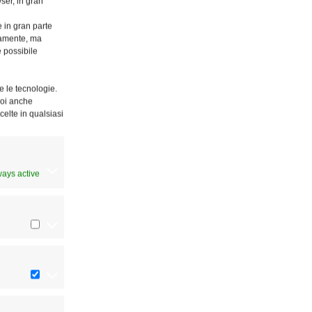
ser, in gran
e in gran parte
ttamente, ma
è possibile
e le tecnologie.
Puoi anche
celte in qualsiasi
ways active