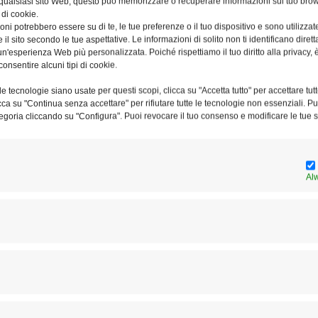
 qualsiasi sito Web, questo può memorizzare o recuperare informazioni sul tuo brow
are il dolore in Amore, e diventi tu stesso Amore incarnato.
 di cookie.
ni potrebbero essere su di te, le tue preferenze o il tuo dispositivo e sono utilizzat
… la tua preghiera è potente ed arriva al Cuore di Gesù
e il sito secondo le tue aspettative. Le informazioni di solito non ti identificano dire
 non ho la risposta al “perché proprio a te”. Non ce l’ho e
n'esperienza Web più personalizzata. Poiché rispettiamo il tuo diritto alla privacy, 
consentire alcuni tipi di cookie.
e tecnologie siano usate per questi scopi, clicca su "Accetta tutto" per accettare tutt
so nelle Sue mani, e che Tu sei nel Suo Cuore,
licca su "Continua senza accettare" per rifiutare tutte le tecnologie non essenziali. 
egoria cliccando su "Configura". Puoi revocare il tuo consenso e modificare le tue s
ua Passione. Voglio dirti grazie per il tuo esempio e
povere parole, Tu sei nelle mie preghiere.
 davanti al SS.mo durante l’Adorazione. E lo sei
Al
uoi momenti di ribellione o di rifiuto, quando ti chiudi.
 il Suo sguardo lontano da te. Conosce bene la tua
conosce le tue paure. Sa bene cosa significa
 pregiudizio. Sa bene cosa significa essere lasciato solo.
 Lui ha vacillato più volte nel Getsemani. Forse anche tu.
 Luce della Speranza e dell’Amore. Ecco. Io desidero farti
avvero. Prega per me, per noi, come io, e la comunità prega