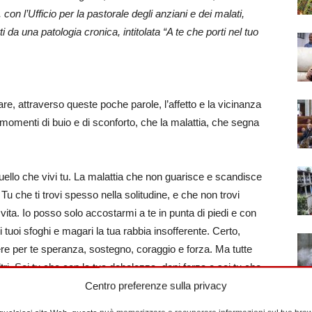
n l’Ufficio per la pastorale degli anziani e dei malati,
i da una patologia cronica, intitolata “A te che porti nel tuo
vare, attraverso queste poche parole, l’affetto e la vicinanza
i momenti di buio e di sconforto, che la malattia, che segna
uello che vivi tu. La malattia che non guarisce e scandisce
. Tu che ti trovi spesso nella solitudine, e che non trovi
ita. Io posso solo accostarmi a te in punta di piedi e con
 i tuoi sfoghi e magari la tua rabbia insofferente. Certo,
sere per te speranza, sostegno, coraggio e forza. Ma tutte
tri. Sei tu che con la tua debolezza, doni forza e sei tu che
a a chi ti sta accanto.
Centro preferenze sulla privacy