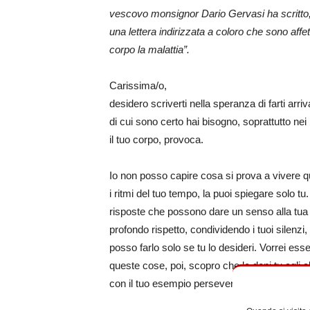
vescovo monsignor Dario Gervasi ha scritto, co
una lettera indirizzata a coloro che sono affett
corpo la malattia”.
Carissima/o,
desidero scriverti nella speranza di farti arri
di cui sono certo hai bisogno, soprattutto ne
il tuo corpo, provoca.
Io non posso capire cosa si prova a vivere q
i ritmi del tuo tempo, la puoi spiegare solo tu
risposte che possono dare un senso alla tua v
profondo rispetto, condividendo i tuoi silenzi,
posso farlo solo se tu lo desideri. Vorrei es
queste cose, poi, scopro che le doni tu agli al
con il tuo esempio perseverante infondi fiduci