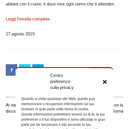
abitare con il cuore, lì dove vive ogni uomo che ti attende».
Leggi l’omelia completa
27 agosto 2019
Centro
preferenze
sulla privacy
Articolo precedente
Articolo successivo
Quando si visita qualsiasi sito Web, questo può
memorizzare o recuperare informazioni sul tuo
Al via il pellegrinaggio
La Via Crucis a Lourdes con le
browser, in gran parte sotto forma di cookie.
diocesano a Lourdes
preghiere per Roma
Queste informazioni potrebbero essere su di te, le tue
preferenze o il tuo dispositivo e sono utilizzate in gran
parte per far funzionare il sito secondo le tue