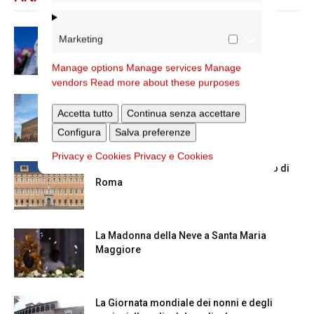
Dal 28 al 31 agosto il pellegrinaggio
Marketing
diocesano a Lourdes
Manage options
Manage services
Manage
vendors
Read more about these purposes
Nuove nomine nella diocesi di Roma
Accetta tutto
Continua senza accettare
Configura
Salva preferenze
Privacy e Cookies
Privacy e Cookies
Chiusura estiva degli Uffici del Vicariato di
Roma
La Madonna della Neve a Santa Maria
Maggiore
La Giornata mondiale dei nonni e degli