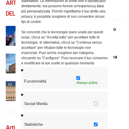
aspettative. Le informazioni di solito non ti identificano
ARTICOLI CORRELATI
direttamente, ma possono fornire un'esperienza Web
più personalizzata. Poiché rispettiamo il tuo diritto alla
DELLO STESSO AUTORE
privacy, è possibile scegliere di non consentire alcuni
tipi di cookie.
Dal 28 al 31 agosto il pellegrinaggio
Se concordi che le tecnologie siano usate per questi
diocesano a Lourdes
scopi, clicca su "Accetta tutto" per accettare tutte le
tecnologie. In alternativa, clicca su "Continua senza
accettare" per rifiutare tutte le tecnologie non
essenziali. Puoi anche scegliere per categoria
Nuove nomine nella diocesi di Roma
cliccando su "Configura". Puoi revocare il tuo consenso
e modificare le tue scelte in qualsiasi momento
Funzionalità
Always active
Chiusura estiva degli Uffici del
Vicariato di Roma
Social Media
Statistiche
Articoli recenti