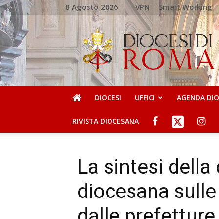
8 Agosto 2026
VPN
Smart Working
DIOCESI
DI
ROMA
DIOCESI
UFFICI
AGENDA DI
RIVISTA DIOCESANA
La sintesi dell
diocesana sulle
dalle prefetture