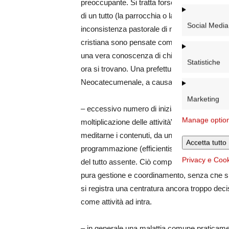
preoccupante. Si tratta forse della malattia pi
di un tutto (la parrocchia o la diocesi) e quest
Social Media
inconsistenza pastorale di molte proposte.
cristiana sono pensate come mera ripetizione
una vera conoscenza di chi essi siano e di c
Statistiche
ora si trovano. Una prefettura segnala con u
Neocatecumenale, a causa del quale questa 
Marketing
– eccessivo numero di iniziative pastorali, 
Manage optio
moltiplicazione delle attività”), che non danno
meditarne i contenuti, da una proposta all’alt
Accetta tutto
programmazione (efficientismo), per cui lo sp
Privacy e Coo
del tutto assente. Ciò comporta una certa defi
pura gestione e coordinamento, senza che si v
si registra una centratura ancora troppo decisi
come attività ad intra.
– in generale una malattia comune praticament