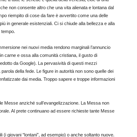
che non consente altro che una vita alienata e lontana dal
tempo riempito di cose da fare è avvertito come una delle
 e più in generale esistenziali. Ci si chiude alla bellezza e alla
e tempo.
mmersione nei nuovi media rendono marginali l’annuncio
in carne e ossa alla comunità cristiana, il gusto di
dedotto da Google). La pervasività di questi mezzi
 parola della fede. Le figure in autorità non sono quelle dei
e enfatizzate dai media. Troppo sapere e troppe informazioni
le Messe anziché sull’evangelizzazione. La Messa non
torale. Al prete continuano ad essere richieste tante Messe
cili (i giovani “lontani”, ad esempio) o anche soltanto nuove.