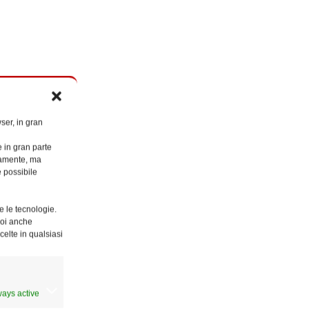
ser, in gran
e in gran parte
ttamente, ma
è possibile
e le tecnologie.
Puoi anche
celte in qualsiasi
ways active