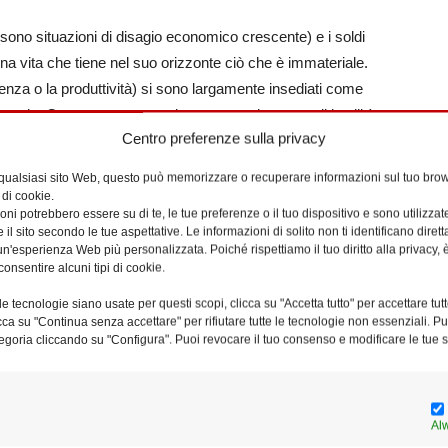
sono situazioni di disagio economico crescente) e i soldi
 una vita che tiene nel suo orizzonte ciò che è immateriale.
nza o la produttività) si sono largamente insediati come
Vangelo. Questa causa, peraltro, un grande senso di inutilità
Centro preferenze sulla privacy
imo più ricorrente), che viene dagli scarsi risultati
 qualsiasi sito Web, questo può memorizzare o recuperare informazioni sul tuo brow
 di cookie.
ni potrebbero essere su di te, le tue preferenze o il tuo dispositivo e sono utilizzat
si come persona-in-relazione, e che considera gli altri, il
e il sito secondo le tue aspettative. Le informazioni di solito non ti identificano dire
on necessaria. Non c’è coscienza e spesso nemmeno
n'esperienza Web più personalizzata. Poiché rispettiamo il tuo diritto alla privacy, 
consentire alcuni tipi di cookie.
 popolo di Dio per conoscerLo e essere partecipi della
omunitaria è tutta da ricostruire e rieducare, sia nella vita
e tecnologie siano usate per questi scopi, clicca su "Accetta tutto" per accettare tutt
one dei singoli appare legata al sentire personale e alla
licca su "Continua senza accettare" per rifiutare tutte le tecnologie non essenziali. 
egoria cliccando su "Configura". Puoi revocare il tuo consenso e modificare le tue s
brano irrilevanti Gesù Cristo e la Chiesa.
nti della propria comunità e/o esperienza di fede. Vi sono
tte le schede!) di una mancanza di comunione davvero
Al