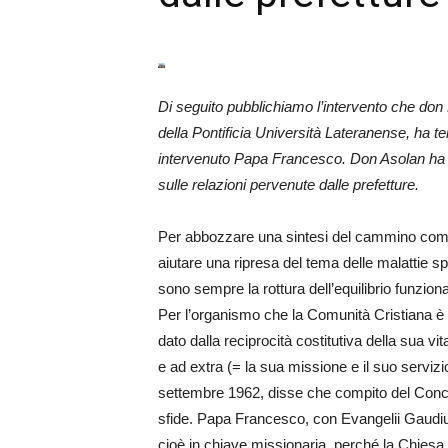
Di seguito pubblichiamo l’intervento che don
della Pontificia Università Lateranense, ha 
intervenuto Papa Francesco. Don Asolan ha s
sulle relazioni pervenute dalle prefetture.
Per abbozzare una sintesi del cammino compi
aiutare una ripresa del tema delle malattie spi
sono sempre la rottura dell’equilibrio funzion
Per l’organismo che la Comunità Cristiana è 
dato dalla reciprocità costitutiva della sua vi
e ad extra (= la sua missione e il suo servi
settembre 1962, disse che compito del Conci
sfide. Papa Francesco, con Evangelii Gaudium, 
cioè in chiave missionaria, perché la Chiesa