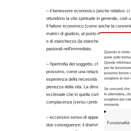
– il benessere economico (anche relativo: ci 
ottundono la vita spirituale in generale, cioè
Il fattore economico (come anche la convenie
matrici di giudizio, al posto della fede e del 
e di stanchezza (la stanchezza è lo stato d’an
pastorali nell’immediato.
Quando si visita
parte sotto forma
Queste informazio
– l’ipertrofia del soggetto, che stenta a viver
per far funzionar
prossimo, come una relazione esterna e n
possono fornire u
scegliere di non 
esperienza della necessità di appartenere al
pienezza della vita. La dimensione sociale e c
Se concordi che l
ecclesiale che in quella civile. La partecipazi
In alternativa, c
scegliere per cat
compiacenza (verso i preti-guru), e così sem
momento
– eccessivo senso di appartenenza nei confro
Funzionalità
due conseguenze: il dramma (presente in tu