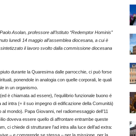
 Paolo Asolan, professore all’Istituto “Redemptor Hominis”
tenuto lunedì 14 maggio all’assemblea diocesana, a cui è
intetizzato il lavoro svolto dalla commissione diocesana
uto durante la Quaresima dalle parrocchie, ci può forse
rituali, ponendole in analogia con quelle corporali, le quali
ale in un organismo.
(ed è chiamata ad essere), l’equilibrio funzionale buono é
ta ad intra (= il suo impegno di edificazione della Comunità)
zio al mondo). Papa Giovanni, nel radiomessaggio dell’11
lio doveva essere quello di affrontare entrambe queste
ci chiede di strutturare l’ad intra alla luce dell’ad extra:
 vive – e comprende se stessa – per la missione, per la