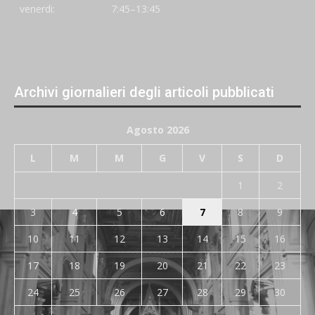
venerdi:
7:45–13:45
Archivi giornalieri degli articoli pubblicati
Agosto 2026
L
M
M
G
V
S
D
1
2
3
4
5
6
7
8
9
10
11
12
13
14
15
16
17
18
19
20
21
22
23
24
25
26
27
28
29
30