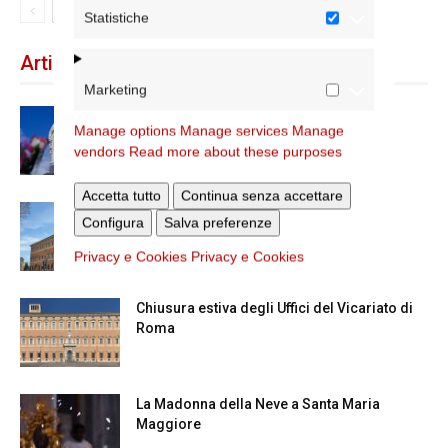
Statistiche
Articoli recenti
Marketing
Dal 28 al 31 agosto il pellegrinaggio
Manage options
Manage services
Manage
diocesano a Lourdes
vendors
Read more about these purposes
Accetta tutto
Continua senza accettare
Nuove nomine nella diocesi di Roma
Configura
Salva preferenze
Privacy e Cookies
Privacy e Cookies
Chiusura estiva degli Uffici del Vicariato di
Roma
La Madonna della Neve a Santa Maria
Maggiore