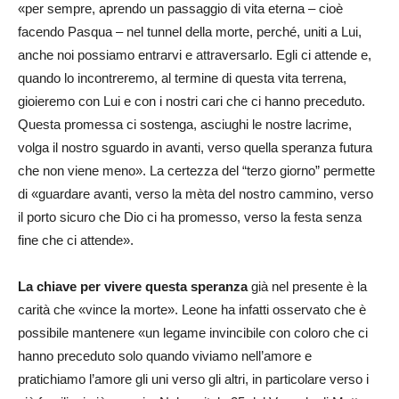
«per sempre, aprendo un passaggio di vita eterna – cioè
facendo Pasqua – nel tunnel della morte, perché, uniti a Lui,
anche noi possiamo entrarvi e attraversarlo. Egli ci attende e,
quando lo incontreremo, al termine di questa vita terrena,
gioieremo con Lui e con i nostri cari che ci hanno preceduto.
Questa promessa ci sostenga, asciughi le nostre lacrime,
volga il nostro sguardo in avanti, verso quella speranza futura
che non viene meno». La certezza del “terzo giorno” permette
di «guardare avanti, verso la mèta del nostro cammino, verso
il porto sicuro che Dio ci ha promesso, verso la festa senza
fine che ci attende».
La chiave per vivere questa speranza
già nel presente è la
carità che «vince la morte». Leone ha infatti osservato che è
possibile mantenere «un legame invincibile con coloro che ci
hanno preceduto solo quando viviamo nell’amore e
pratichiamo l’amore gli uni verso gli altri, in particolare verso i