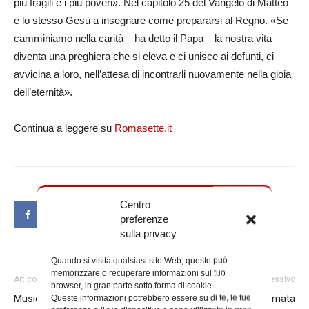
più fragili e i più poveri». Nel capitolo 25 del Vangelo di Matteo
è lo stesso Gesù a insegnare come prepararsi al Regno. «Se
camminiamo nella carità – ha detto il Papa – la nostra vita
diventa una preghiera che si eleva e ci unisce ai defunti, ci
avvicina a loro, nell’attesa di incontrarli nuovamente nella gioia
dell’eternità».
Continua a leggere su
Romasette.it
Centro
preferenze
sulla privacy
Quando si visita qualsiasi sito Web, questo può
memorizzare o recuperare informazioni sul tuo
Articolo precedente
Articolo successivo
browser, in gran parte sotto forma di cookie.
Musica in parrocchia, gli
La lettera per la Giornata
Queste informazioni potrebbero essere su di te, le tue