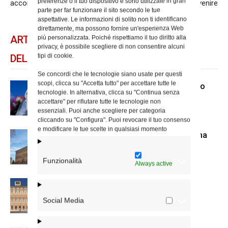
preferenze o il tuo dispositivo e sono utilizzate in gran
accordi della Cei
diocesana di Avvenire
parte per far funzionare il sito secondo le tue
aspettative. Le informazioni di solito non ti identificano
direttamente, ma possono fornire un'esperienza Web
ARTICOLI CORRELATI
più personalizzata. Poiché rispettiamo il tuo diritto alla
privacy, è possibile scegliere di non consentire alcuni
tipi di cookie.
DELLO STESSO AUTORE
Se concordi che le tecnologie siano usate per questi
scopi, clicca su "Accetta tutto" per accettare tutte le
Dal 28 al 31 agosto il pellegrinaggio
tecnologie. In alternativa, clicca su "Continua senza
diocesano a Lourdes
accettare" per rifiutare tutte le tecnologie non
essenziali. Puoi anche scegliere per categoria
cliccando su "Configura". Puoi revocare il tuo consenso
e modificare le tue scelte in qualsiasi momento
Nuove nomine nella diocesi di Roma
Funzionalità
Always active
Chiusura estiva degli Uffici del
Vicariato di Roma
Social Media