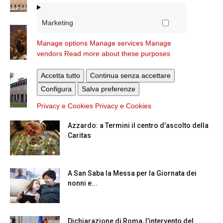
Marketing
La Madonna della Neve a Santa Maria
Maggiore
Manage options
Manage services
Manage
vendors
Read more about these purposes
Accetta tutto
Continua senza accettare
La Giornata mondiale dei nonni e degli
anziani: l’omelia del cardinale...
Configura
Salva preferenze
Privacy e Cookies
Privacy e Cookies
Azzardo: a Termini il centro d’ascolto della
Caritas
A San Saba la Messa per la Giornata dei
nonni e...
Dichiarazione di Roma, l’intervento del