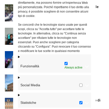
direttamente, ma possono fornire un'esperienza Web
Spin Time: la dichiarazione del cardinale
più personalizzata. Poiché rispettiamo il tuo diritto alla
vicario
privacy, è possibile scegliere di non consentire alcuni
tipi di cookie.
Se concordi che le tecnologie siano usate per questi
scopi, clicca su "Accetta tutto" per accettare tutte le
Scienze Applicate, la nuova proposta
tecnologie. In alternativa, clicca su "Continua senza
dell’Istituto Paritario Sant’Apollinare
accettare" per rifiutare tutte le tecnologie non
essenziali. Puoi anche scegliere per categoria
cliccando su "Configura". Puoi revocare il tuo consenso
e modificare le tue scelte in qualsiasi momento
Dal 28 al 31 agosto il pellegrinaggio
diocesano a Lourdes
Funzionalità
Always active
Nuove nomine nella diocesi di Roma
Social Media
Chiusura estiva degli Uffici del Vicariato di
Statistiche
Roma