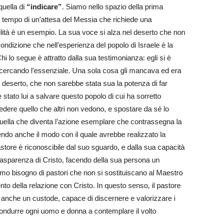
quella di
“indicare”
. Siamo nello spazio della prima
l tempo di un’attesa del Messia che richiede una
bilità è un esempio. La sua voce si alza nel deserto che non
condizione che nell’esperienza del popolo di Israele è la
hi lo segue è attratto dalla sua testimonianza: egli si è
, cercando l’essenziale. Una sola cosa gli mancava ed era
 il deserto, che non sarebbe stata sua la potenza di far
stato lui a salvare questo popolo di cui ha sorretto
vedere quello che altri non vedono, e spostare da sé lo
uella che diventa l’azione esemplare che contrassegna la
endo anche il modo con il quale avrebbe realizzato la
astore è riconoscibile dal suo sguardo, e dalla sua capacità
n trasparenza di Cristo, facendo della sua persona un
mo bisogno di pastori che non si sostituiscano al Maestro
 della relazione con Cristo. In questo senso, il pastore
anche un custode, capace di discernere e valorizzare i
condurre ogni uomo e donna a contemplare il volto