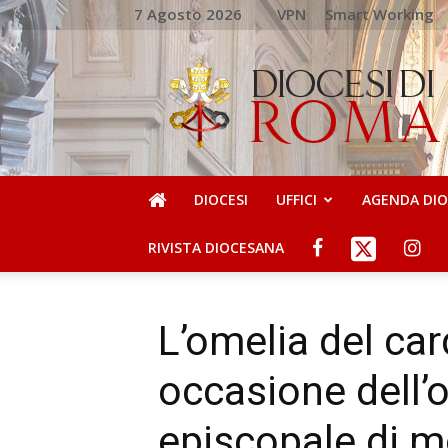
7 Agosto 2026
VPN
Smart Working
DIOCESI
DI
ROMA
DIOCESI
UFFICI
AGENDA DI
RIVISTA DIOCESANA
L’omelia del car
occasione dell’
episcopale di 