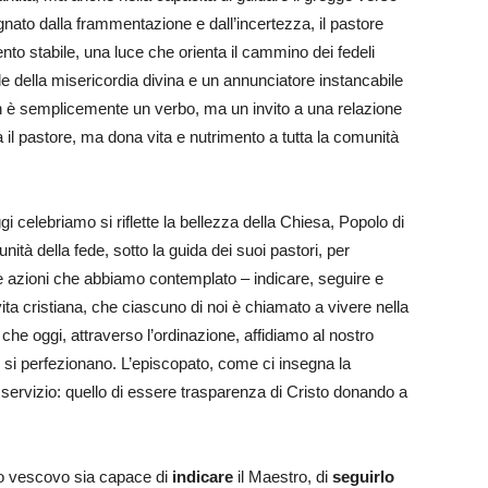
gnato dalla frammentazione e dall’incertezza, il pastore
nto stabile, una luce che orienta il cammino dei fedeli
le della misericordia divina e un annunciatore instancabile
on è semplicemente un verbo, ma un invito a una relazione
 il pastore, ma dona vita e nutrimento a tutta la comunità
ggi celebriamo si riflette la bellezza della Chiesa, Popolo di
nità della fede, sotto la guida dei suoi pastori, per
e azioni che abbiamo contemplato – indicare, seguire e
ita cristiana, che ciascuno di noi è chiamato a vivere nella
che oggi, attraverso l’ordinazione, affidiamo al nostro
 e si perfezionano. L’episcopato, come ci insegna la
 servizio: quello di essere trasparenza di Cristo donando a
vo vescovo sia capace di
indicare
il Maestro, di
seguirlo