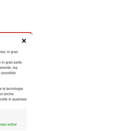
ser, in gran
e in gran parte
ttamente, ma
è possibile
e le tecnologie.
Puoi anche
celte in qualsiasi
ways active