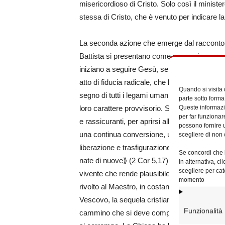
misericordioso di Cristo. Solo così il ministe
stessa di Cristo, che è venuto per indicare la
La seconda azione che emerge dal racconto 
Battista si presentano come pecore in cerca 
iniziano a seguire Gesù, senza sapere dove l
atto di fiducia radicale, che li porta a compi
Quando si visita
segno di tutti i legami umani e delle apparte
parte sotto forma
Queste informazio
loro carattere provvisorio. Si spogliano di og
per far funzionar
e rassicuranti, per aprirsi alla novità trasfo
possono fornire u
una continua conversione, un dinamismo spir
scegliere di non 
liberazione e trasfigurazione, come insegna
Se concordi che l
nate di nuove⟫ (2 Cor 5,17). In questo, il v
In alternativa, c
scegliere per cat
vivente che rende plausibile questa verità.
momento
rivolto al Maestro, in costante ascolto della
Vescovo, la sequela cristiana è intrinsecame
Funzionalità
cammino che si deve compiere, e non si può 