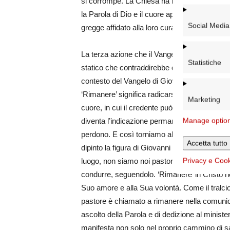
si corrompe. La Chiesa ha bisogno di pastori 
la Parola di Dio e il cuore aperto per compren
Social Media
gregge affidato alla loro cura.
La terza azione che il Vangelo ci invita a co
Statistiche
statico che contraddirebbe quanto abbiamo 
contesto del Vangelo di Giovanni, indica la ma
‘Rimanere’ significa radicarsi nella Parola, a
Marketing
cuore, in cui il credente può sperimentare la 
Manage optio
diventa l’indicazione permanente del dov’è Di
perdono. E così torniamo alla prima azione, al
Accetta tutto
dipinto la figura di Giovanni il Battista, col b
Privacy e Coo
luogo, non siamo noi pastori i salvatori, ma 
condurre, seguendolo. ‘Rimanere’ in Cristo 
Suo amore e alla Sua volontà. Come il tralcio 
pastore è chiamato a rimanere nella comunion
ascolto della Parola e di dedizione al ministe
manifesta non solo nel proprio cammino di sa