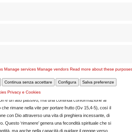
che siano pellegrini instancabili, con l’orecchio teso verso
dere dove il Signore vuole condurli e, con loro, l’intero
ntemplare è
“rimanere”
, che non sta a indicare qualcosa di
compreso prima. Questo verbo molto importante nel
turazione del rapporto e la profondità della relazione.
ssimilare i passi di Gesù e trovare in Lui la dimora del
pienezza della grazia e la certezza del perdono. Il pastore
ns
Manage services
Manage vendors
Read more about these purpose
o, del dove trovare la sua pace, la sua grazia, il suo
la sua forma che tanto ha ispirato gli artisti che hanno
Continua senza accettare
Configura
Salva preferenze
raccio teso e l’indice puntato, come a dire non sono io il
kies
Privacy e Cookies
possiamo aiutarvi a trovarlo, a riconoscere Chi vi potrà
non è un atto passivo, ma una continua conformazione al
che rimane nella vite per portare frutto (Gv 15,4-5), così il
e con Dio attraverso una vita di preghiera incessante, di
ro. Questo ‘rimanere’ genera una fecondità spirituale che si
ntità, ma anche nella capacità di guidare il gregge verso