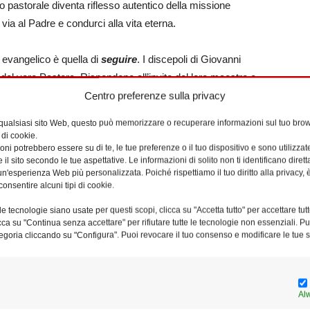
ro pastorale diventa riflesso autentico della missione
 via al Padre e condurci alla vita eterna.
evangelico è quella di
seguire
. I discepoli di Giovanni
del vero Pastore. Rispondono all’invito del loro maestro e
i condurrà o quale sia la sua dimora. La loro sequela è un
Centro preferenze sulla privacy
ere rinunce significative: abbandonano il primo maestro,
 qualsiasi sito Web, questo può memorizzare o recuperare informazioni sul tuo brow
nenze terrene che, in questo cammino di fede, rivelano il
 di cookie.
ni potrebbero essere su di te, le tue preferenze o il tuo dispositivo e sono utilizzat
ni sicurezza, rinunciando a muoversi entro confini familiari
e il sito secondo le tue aspettative. Le informazioni di solito non ti identificano dire
rmante del cammino con il Signore. Seguire Cristo implica
n'esperienza Web più personalizzata. Poiché rispettiamo il tuo diritto alla privacy, 
ituale che ci rinnova profondamente. È un percorso di
consentire alcuni tipi di cookie.
 san Paolo: ⟪Le cose vecchie sono passate; ecco, ne sono
e tecnologie siano usate per questi scopi, clicca su "Accetta tutto" per accettare tutt
escovo è chiamato ad essere il primo testimone, un esempio
licca su "Continua senza accettare" per rifiutare tutte le tecnologie non essenziali. 
egoria cliccando su "Configura". Puoi revocare il tuo consenso e modificare le tue s
 Egli cammina con il suo popolo, ma sempre con lo sguardo
 sua voce e dei suoi segni. Come ci ricorda spesso il nostro
nte dinamica: la fede non può essere statica, essa è ⟪un
pensare di viverla stando fermi. Quando la fede si ferma,
Al