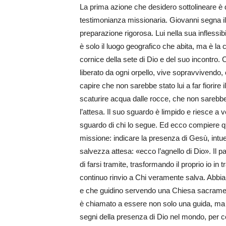
La prima azione che desidero sottolineare è 
testimonianza missionaria. Giovanni segna i
preparazione rigorosa. Lui nella sua inflessi
è solo il luogo geografico che abita, ma è la 
cornice della sete di Dio e del suo incontro. C
liberato da ogni orpello, vive sopravvivendo
capire che non sarebbe stato lui a far fiorire
scaturire acqua dalle rocce, che non sarebbe 
l’attesa. Il suo sguardo è limpido e riesce a 
sguardo di chi lo segue. Ed ecco compiere q
missione: indicare la presenza di Gesù, intu
salvezza attesa: «ecco l’agnello di Dio». Il p
di farsi tramite, trasformando il proprio io i
continuo rinvio a Chi veramente salva. Abbia
e che guidino servendo una Chiesa sacramento
è chiamato a essere non solo una guida, ma 
segni della presenza di Dio nel mondo, per 