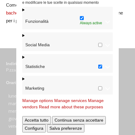
e modificare le tue scelte in qualsiasi momento
Come nuovo utente WordPress, è possibile andare
sulla
bacheca
per eliminare questa pagina e creare nuove pagine
per i propri contenuti. Buon divertimento!
Funzionalità
Always active
Social Media
Indirizzo
Statistiche
P.zza S. Giovanni in Laterano 6 00184 Roma
Orari
Marketing
lunedi:
7:45–13:45
Manage options
Manage services
Manage
martedi:
7:45–13:15 e 14:00-17:30
vendors
Read more about these purposes
mercoledi:
7:45–13:15 e 14:00-17:30
giovedi:
7:45–13:45
Accetta tutto
Continua senza accettare
venerdi:
7:45–13:45
Configura
Salva preferenze