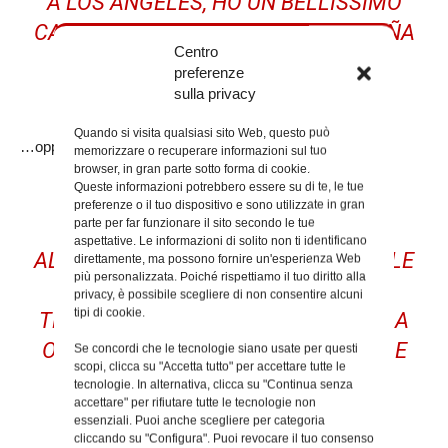
A LOS ANGELES, HO UN BELLISSIMO
CANE DI NOME JACK E ADORO LA PIÑA
Centro
COLADA. (E TROVARMI SOTTO LA
preferenze
PIOGGIA.)
sulla privacy
Quando si visita qualsiasi sito Web, questo può
…oppure qualche cosa del genere:
memorizzare o recuperare informazioni sul tuo
browser, in gran parte sotto forma di cookie.
Queste informazioni potrebbero essere su di te, le tue
LA XYZ DOOHICKEY COMPANY È
preferenze o il tuo dispositivo e sono utilizzate in gran
parte per far funzionare il sito secondo le tue
STATA FONDATA NEL 1971 E DA
aspettative. Le informazioni di solito non ti identificano
ALLORA HA VENDUTO CAZZABUBBOLE
direttamente, ma possono fornire un'esperienza Web
più personalizzata. Poiché rispettiamo il tuo diritto alla
DI QUALITÀ AI PROPRI CLIENTI. SI
privacy, è possibile scegliere di non consentire alcuni
tipi di cookie.
TROVA A GOTHAM CITY, XYZ IMPIEGA
OLTRE 2.000 PERSONE E PRODUCE LE
Se concordi che le tecnologie siano usate per questi
scopi, clicca su "Accetta tutto" per accettare tutte le
COSE PIÙ INCREDIBILI PER LA
tecnologie. In alternativa, clicca su "Continua senza
accettare" per rifiutare tutte le tecnologie non
COMUNITÀ DI GOTHAM.
essenziali. Puoi anche scegliere per categoria
cliccando su "Configura". Puoi revocare il tuo consenso