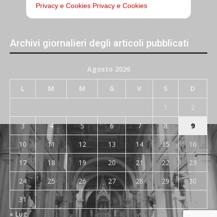
Privacy e Cookies
Privacy e Cookies
Archivi giornalieri degli articoli pubblicati
Agosto 2026
L
M
M
G
V
S
D
1
2
3
4
5
6
7
8
9
10
11
12
13
14
15
16
17
18
19
20
21
22
23
24
25
26
27
28
29
30
31
« Lug