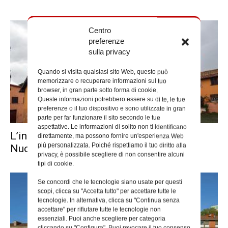
Centro
preferenze
sulla privacy
Quando si visita qualsiasi sito Web, questo può
memorizzare o recuperare informazioni sul tuo
browser, in gran parte sotto forma di cookie.
Queste informazioni potrebbero essere su di te, le tue
preferenze o il tuo dispositivo e sono utilizzate in gran
parte per far funzionare il sito secondo le tue
aspettative. Le informazioni di solito non ti identificano
L’inaugurazione dell’edicola mariana a
direttamente, ma possono fornire un'esperienza Web
più personalizzata. Poiché rispettiamo il tuo diritto alla
Nuova Gordiani
privacy, è possibile scegliere di non consentire alcuni
tipi di cookie.
Se concordi che le tecnologie siano usate per questi
scopi, clicca su "Accetta tutto" per accettare tutte le
tecnologie. In alternativa, clicca su "Continua senza
accettare" per rifiutare tutte le tecnologie non
essenziali. Puoi anche scegliere per categoria
cliccando su "Configura". Puoi revocare il tuo consenso