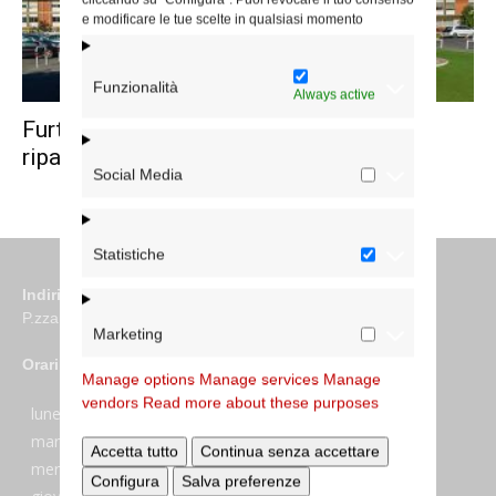
e modificare le tue scelte in qualsiasi momento
Funzionalità
Always active
Furto all’Aurelia Hospital: preghiere di
riparazione nelle chiese di Roma
Social Media
Statistiche
Indirizzo
P.zza S. Giovanni in Laterano 6 00184 Roma
Marketing
Orari
Manage options
Manage services
Manage
vendors
Read more about these purposes
lunedi:
7:45–13:45
martedi:
7:45–13:15 e 14:00-17:30
Accetta tutto
Continua senza accettare
mercoledi:
7:45–13:15 e 14:00-17:30
Configura
Salva preferenze