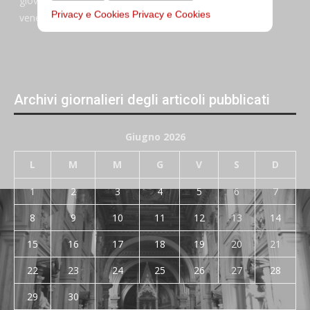
giovedi:
7:45–13:45
Privacy e Cookies
Privacy e Cookies
venerdi:
7:45–13:45
Archivi giornalieri degli articoli pubblicati
Giugno 2026
L
M
M
G
V
S
D
1
2
3
4
5
6
7
8
9
10
11
12
13
14
15
16
17
18
19
20
21
22
23
24
25
26
27
28
29
30