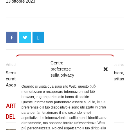
13 ottobre 2023
Centro
Articolo precedente
Articolo successivo
preferenze
Seminario sulla confessione
Giornata di digiuno e preghiera,
sulla privacy
curato dalla Penitenzieria
la proposta della Caritas
Apostolica
Quando si visita qualsiasi sito Web, questo può
memorizzare o recuperare informazioni sul tuo
browser, in gran parte sotto forma di cookie.
Queste informazioni potrebbero essere su di te, le tue
ARTICOLI CORRELATI
preferenze o il tuo dispositivo e sono utilizzate in gran
parte per far funzionare il sito secondo le tue
DELLO STESSO AUTORE
aspettative. Le informazioni di solito non ti identificano
direttamente, ma possono fornire un'esperienza Web
più personalizzata. Poiché rispettiamo il tuo diritto alla