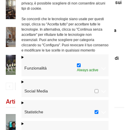
A San Carlo al Corso mostra di Mcl sui
privacy, è possibile scegliere di non consentire alcuni
senza dimora
tipi di cookie.
Se concordi che le tecnologie siano usate per questi
scopi, clicca su "Accetta tutto" per accettare tutte le
tecnologie. In alternativa, clicca su "Continua senza
Il nuovo accesso alla cripta di Santa
accettare" per rifiutare tutte le tecnologie non
Prisca
essenziali. Puoi anche scegliere per categoria
cliccando su "Configura". Puoi revocare il tuo consenso
e modificare le tue scelte in qualsiasi momento
Us Acli Roma, cominciato il torneo di
calcio a 5 con le parrocchie
Funzionalità
Always active
Social Media
Articoli recenti
Statistiche
Scienze Applicate, la nuova proposta
dell’Istituto Paritario Sant’Apollinare