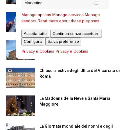
Marketing
Manage options
Manage services
Manage
Dal 28 al 31 agosto il pellegrinaggio
vendors
Read more about these purposes
diocesano a Lourdes
Accetta tutto
Continua senza accettare
Configura
Salva preferenze
Nuove nomine nella diocesi di Roma
Privacy e Cookies
Privacy e Cookies
Chiusura estiva degli Uffici del Vicariato di
Roma
La Madonna della Neve a Santa Maria
Maggiore
La Giornata mondiale dei nonni e degli