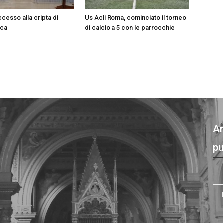
ccesso alla cripta di
Us Acli Roma, cominciato il torneo
sca
di calcio a 5 con le parrocchie
Ar
pu