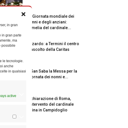
La Giornata mondiale dei
nonni e degli anziani:
ser, in gran
l’omelia del cardinale...
e in gran parte
ttamente, ma
Azzardo: a Termini il centro
è possibile
d’ascolto della Caritas
e le tecnologie.
Puoi anche
A San Saba la Messa per la
celte in qualsiasi
Giornata dei nonni e...
ways active
Dichiarazione di Roma,
l’intervento del cardinale
Reina in Campidoglio