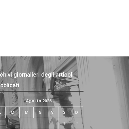
chivi giornalieri degli articoli
bblicati
Agosto 2026
L
M
M
G
V
S
D
1
2