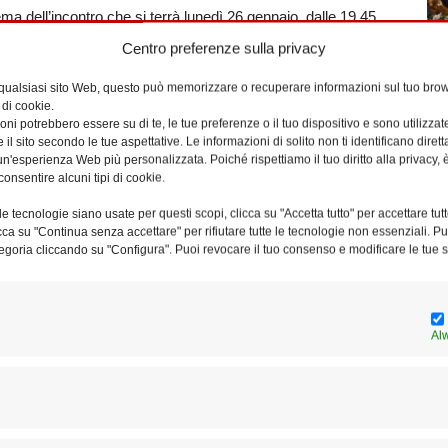
a dell’incontro che si terrà lunedì 26 gennaio, dalle 19.45
o a Ripa, a Trastevere.
Centro preferenze sulla privacy
 qualsiasi sito Web, questo può memorizzare o recuperare informazioni sul tuo brow
ntrale per la vita cristiana, è inserita nel percorso
 di cookie.
affronta i fondamenti necessari per orientarsi nel pensiero e
ni potrebbero essere su di te, le tue preferenze o il tuo dispositivo e sono utilizzat
e il sito secondo le tue aspettative. Le informazioni di solito non ti identificano dire
i irriducibili.
n'esperienza Web più personalizzata. Poiché rispettiamo il tuo diritto alla privacy, 
consentire alcuni tipi di cookie.
la fede e la sua incarnazione concreta nella vita quotidiana
e tecnologie siano usate per questi scopi, clicca su "Accetta tutto" per accettare tutt
 dell’Ufficio Cultura della diocesi di Roma, e padre Pietro
licca su "Continua senza accettare" per rifiutare tutte le tecnologie non essenziali. 
egoria cliccando su "Configura". Puoi revocare il tuo consenso e modificare le tue s
l francescanesimo presso la Pontificia Università
ra del Vicariato di Roma.
Al