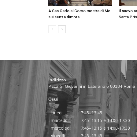
A San Carlo al Corso mostra di Mcl
Il nuovo a
sui senza dimora
Santa Pri
Indirizzo
P.zza S. Giovanni in Laterano 6 00184 Roma
Orari
lunedi:
7:45–13:45
martedi:
7:45–13:15 e 14:00-17:30
mercoledi:
7:45–13:15 e 14:00-17:30
giovedi:
7:45–13:45