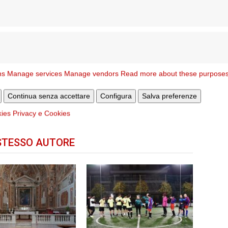
ns
Manage services
Manage vendors
Read more about these purpose
Articolo successivo
a
Chiarimento in merito all’incendio di ieri
Continua senza accettare
Configura
Salva preferenze
kies
Privacy e Cookies
STESSO AUTORE