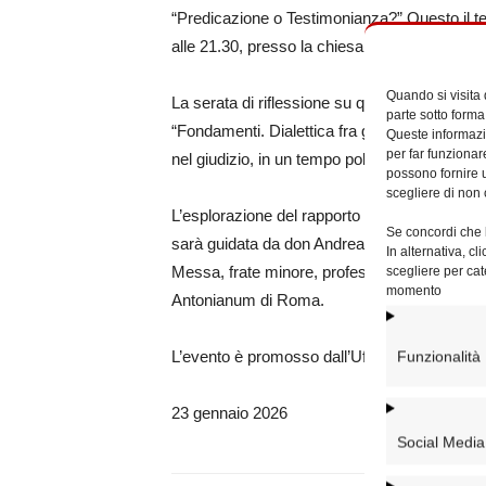
“Predicazione o Testimonianza?” Questo il tem
alle 21.30, presso la chiesa di San Francesc
Quando si visita
La serata di riflessione su questa domanda, ce
parte sotto forma
“Fondamenti. Dialettica fra gli opposti”, che 
Queste informazio
per far funzionar
nel giudizio, in un tempo polarizzato da dualism
possono fornire u
scegliere di non 
L’esplorazione del rapporto tra l’annuncio del
Se concordi che l
sarà guidata da don Andrea Lonardo, direttore
In alternativa, c
scegliere per cat
Messa, frate minore, professore di Storia de
momento
Antonianum di Roma.
L’evento è promosso dall’Ufficio per la Cultu
Funzionalità
23 gennaio 2026
Social Media