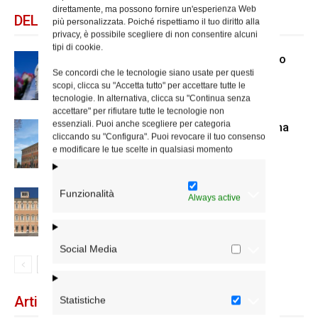
direttamente, ma possono fornire un'esperienza Web
DELLO STESSO AUTORE
più personalizzata. Poiché rispettiamo il tuo diritto alla
privacy, è possibile scegliere di non consentire alcuni
tipi di cookie.
Dal 28 al 31 agosto il pellegrinaggio
Se concordi che le tecnologie siano usate per questi
diocesano a Lourdes
scopi, clicca su "Accetta tutto" per accettare tutte le
tecnologie. In alternativa, clicca su "Continua senza
accettare" per rifiutare tutte le tecnologie non
essenziali. Puoi anche scegliere per categoria
Nuove nomine nella diocesi di Roma
cliccando su "Configura". Puoi revocare il tuo consenso
e modificare le tue scelte in qualsiasi momento
Funzionalità
Chiusura estiva degli Uffici del
Always active
Vicariato di Roma
Social Media
Articoli recenti
Statistiche