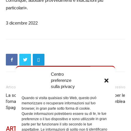
comunque, adottare provvedimenti e indicazioni più
particolari».
3 dicembre 2022
Centro
preferenze
sulla privacy
Articolo precedente
Articolo successivo
La solennità dell’Immacolata:
Catechisti, le domande per le
Quando si visita qualsiasi sito Web, questo può
l’omaggio del Papa a piazza di
famiglie in vista dell’assemblea
memorizzare o recuperare informazioni sul tuo
Spagna
browser, in gran parte sotto forma di cookie.
Queste informazioni potrebbero essere su di te, le tue
preferenze o il tuo dispositivo e sono utilizzate in gran
parte per far funzionare il sito secondo le tue
ARTICOLI CORRELATI
aspettative. Le informazioni di solito non ti identificano