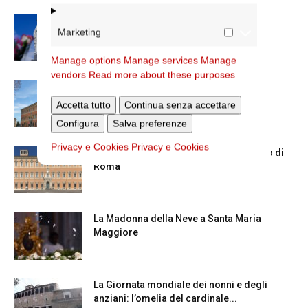
Dal 28 al 31 agosto il pellegrinaggio
Marketing
diocesano a Lourdes
Manage options
Manage services
Manage
vendors
Read more about these purposes
Nuove nomine nella diocesi di Roma
Accetta tutto
Continua senza accettare
Configura
Salva preferenze
Privacy e Cookies
Privacy e Cookies
Chiusura estiva degli Uffici del Vicariato di
Roma
La Madonna della Neve a Santa Maria
Maggiore
La Giornata mondiale dei nonni e degli
anziani: l’omelia del cardinale...