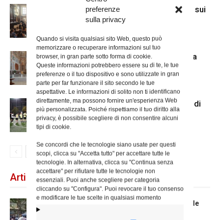
A San Carlo al Corso mostra di Mcl sui
preferenze
sulla privacy
senza dimora
Quando si visita qualsiasi sito Web, questo può
memorizzare o recuperare informazioni sul tuo
Il nuovo accesso alla cripta di Santa
browser, in gran parte sotto forma di cookie.
Queste informazioni potrebbero essere su di te, le tue
Prisca
preferenze o il tuo dispositivo e sono utilizzate in gran
parte per far funzionare il sito secondo le tue
aspettative. Le informazioni di solito non ti identificano
direttamente, ma possono fornire un'esperienza Web
Us Acli Roma, cominciato il torneo di
più personalizzata. Poiché rispettiamo il tuo diritto alla
calcio a 5 con le parrocchie
privacy, è possibile scegliere di non consentire alcuni
tipi di cookie.
Se concordi che le tecnologie siano usate per questi
scopi, clicca su "Accetta tutto" per accettare tutte le
tecnologie. In alternativa, clicca su "Continua senza
accettare" per rifiutare tutte le tecnologie non
Articoli recenti
essenziali. Puoi anche scegliere per categoria
cliccando su "Configura". Puoi revocare il tuo consenso
e modificare le tue scelte in qualsiasi momento
Spin Time: la dichiarazione del cardinale
vicario