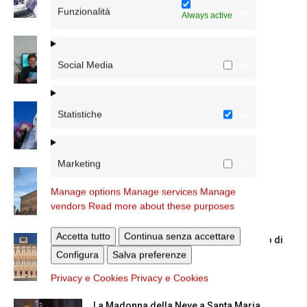
Funzionalità
Always active
Scienze Applicate, la nuova proposta
dell’Istituto Paritario Sant’Apollinare
Social Media
Dal 28 al 31 agosto il pellegrinaggio
Statistiche
diocesano a Lourdes
Marketing
Nuove nomine nella diocesi di Roma
Manage options
Manage services
Manage
vendors
Read more about these purposes
Accetta tutto
Continua senza accettare
Chiusura estiva degli Uffici del Vicariato di
Roma
Configura
Salva preferenze
Privacy e Cookies
Privacy e Cookies
La Madonna della Neve a Santa Maria