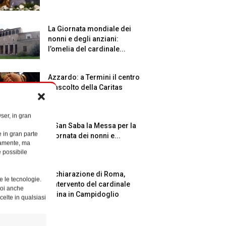
La Giornata mondiale dei
nonni e degli anziani:
l’omelia del cardinale...
Azzardo: a Termini il centro
d’ascolto della Caritas
ser, in gran
A San Saba la Messa per la
e in gran parte
Giornata dei nonni e...
ttamente, ma
è possibile
Dichiarazione di Roma,
e le tecnologie.
l’intervento del cardinale
Puoi anche
Reina in Campidoglio
celte in qualsiasi