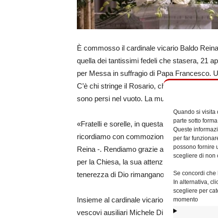
È commosso il cardinale vicario Baldo Rein
quella dei tantissimi fedeli che stasera, 21 a
per Messa in suffragio di Papa Francesco. Un
C’è chi stringe il Rosario, chi si inginocchia 
sono persi nel vuoto. La musica del coro dioc
Quando si visita
parte sotto forma
«Fratelli e sorelle, in questa Santa Eucaristia 
Queste informazio
ricordiamo con commozione e gratitudine il 
per far funzionar
possono fornire u
Reina -. Rendiamo grazie a Dio per avercel
scegliere di non 
per la Chiesa, la sua attenzione agli ultimi, i
Se concordi che l
tenerezza di Dio rimangano impressi nel cuor
In alternativa, c
scegliere per cat
Insieme al cardinale vicario, tra gli altri, ci
momento
vescovi ausiliari Michele Di Tolve e Benoni 