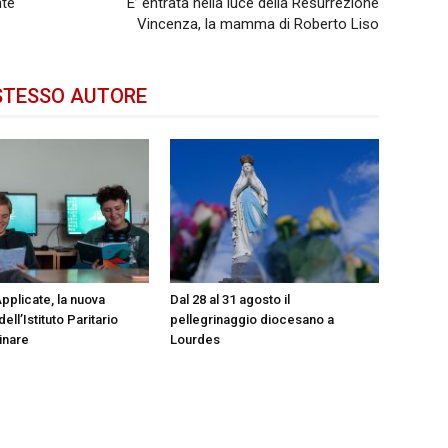
nte
E’ entrata nella luce della Resurrezione
Vincenza, la mamma di Roberto Liso
STESSO AUTORE
pplicate, la nuova
Dal 28 al 31 agosto il
ell’Istituto Paritario
pellegrinaggio diocesano a
inare
Lourdes