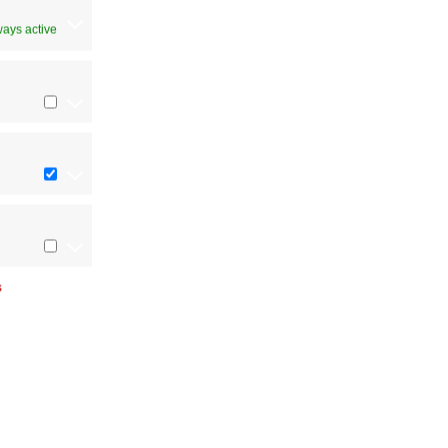
ways active
s