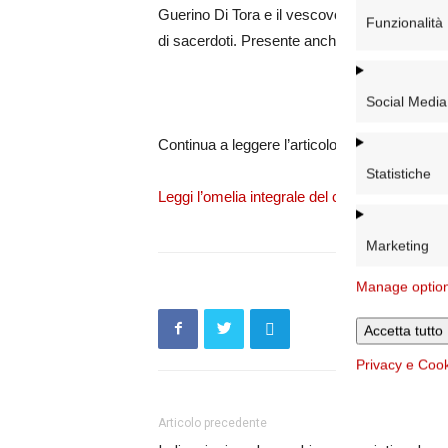
Guerino Di Tora e il vescovo ausiliare emer
Funzionalità
di sacerdoti. Presente anche il sindaco di R
Social Media
Continua a leggere l’articolo su
Romasette.it
Statistiche
Leggi l’omelia integrale del cardinale Reina
Marketing
Manage optio
Accetta tutto
Privacy e Coo
Articolo precedente