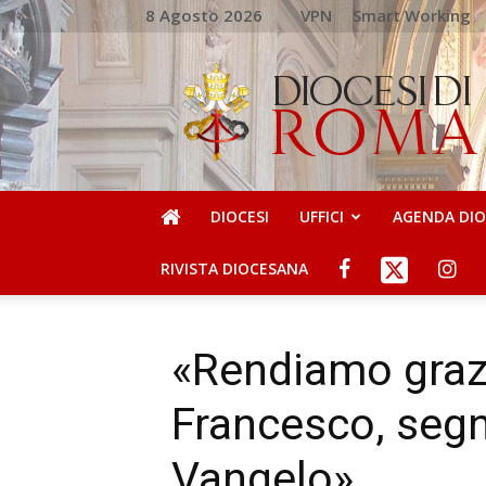
8 Agosto 2026
VPN
Smart Working
DIOCESI
DI
ROMA
DIOCESI
UFFICI
AGENDA DI
RIVISTA DIOCESANA
«Rendiamo grazi
Francesco, seg
Vangelo»