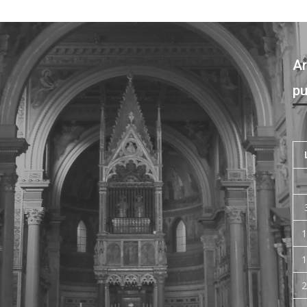
Ar
pu
1
1
2