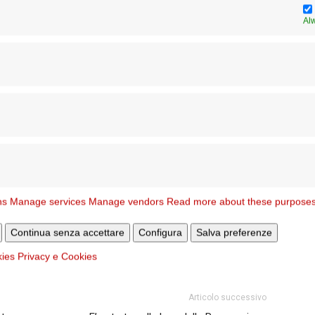
ito Paolo Selvadagi. Con loro, una lunghissima processione
Al
oma Roberto Gualtieri.
ns
Manage services
Manage vendors
Read more about these purpose
Continua senza accettare
Configura
Salva preferenze
kies
Privacy e Cookies
Articolo successivo