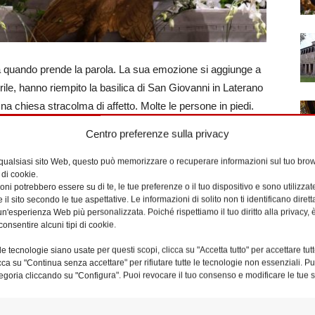
a quando prende la parola. La sua emozione si aggiunge a
prile, hanno riempito la basilica di San Giovanni in Laterano
a chiesa stracolma di affetto. Molte le persone in piedi.
a pregare dove può. Gli occhi di tanti guardano per terra,
Centro preferenze sulla privacy
esano risuona in tutta la basilica.
 qualsiasi sito Web, questo può memorizzare o recuperare informazioni sul tuo brow
 di cookie.
in cui celebriamo la vittoria di Cristo sulla morte,
ni potrebbero essere su di te, le tue preferenze o il tuo dispositivo e sono utilizzat
nostro vescovo, Papa Francesco – esordisce il cardinale
e il sito secondo le tue aspettative. Le informazioni di solito non ti identificano dire
n'esperienza Web più personalizzata. Poiché rispettiamo il tuo diritto alla privacy, 
o donato come segno luminoso del Vangelo. Il suo amore
consentire alcuni tipi di cookie.
l suo coraggio profetico e il suo instancabile annuncio della
e tecnologie siano usate per questi scopi, clicca su "Accetta tutto" per accettare tutt
e del popolo cristiano».
licca su "Continua senza accettare" per rifiutare tutte le tecnologie non essenziali. 
egoria cliccando su "Configura". Puoi revocare il tuo consenso e modificare le tue s
 sono il vescovo vicegerente Renato Tarantelli Baccari, i
Ambarus, il vescovo vicario del Capitolo lateranense