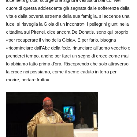
luce nella grotta, scorge una signora vestita di bianco. Nel
cuore di questa adolescente già segnata dalle sofferenze della
vita e dalla povertà estrema della sua famiglia, si accende una
luce, si risveglia la Gioia di un incontro». I pellegrini giunti nella
cittadina sui Pirenei, dice ancora De Donatis, sono qui proprio
«per recuperare il vino della Gioia». E per farlo, bisogna
«ricominciare dall’Abc della fede, rinunciare all’uomo vecchio e
prenderci tempo, anche per farci un segno di croce come mai
lo abbiamo fatto prima d’ora. Riscoprendo che solo attraverso
la croce noi possiamo, come il seme caduto in terra per
morire, portare frutto».