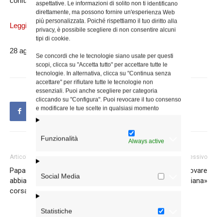
confuso, che il luogo su cui siamo è terra santa».
aspettative. Le informazioni di solito non ti identificano
direttamente, ma possono fornire un'esperienza Web
più personalizzata. Poiché rispettiamo il tuo diritto alla
Leggi l’omelia completa
privacy, è possibile scegliere di non consentire alcuni
tipi di cookie.
28 agosto 2018
Se concordi che le tecnologie siano usate per questi
scopi, clicca su "Accetta tutto" per accettare tutte le
tecnologie. In alternativa, clicca su "Continua senza
accettare" per rifiutare tutte le tecnologie non
essenziali. Puoi anche scegliere per categoria
cliccando su "Configura". Puoi revocare il tuo consenso
e modificare le tue scelte in qualsiasi momento
Funzionalità
Always active
Articolo precedente
Articolo successivo
Papa ai giovani italiani: «Non
La confessione per «rinnovare
Social Media
abbiamo paura», la vita è «una
la carta di identità cristiana»
corsa buona»
Statistiche