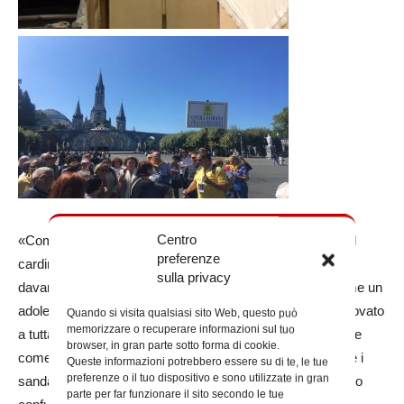
Centro
«Come Bernadette davanti alla bella Signora – prosegue il
preferenze
cardinale vicario – anch’io mi metto con tutto me stesso
sulla privacy
davanti a Dio. Come un bambino che deve imparare, come un
adolescente che deve crescere… Questo è un invito rinnovato
Quando si visita qualsiasi sito Web, questo può
memorizzare o recuperare informazioni sul tuo
a tutta la diocesi di Roma, che si ritrova sulle rive del Gave
browser, in gran parte sotto forma di cookie.
come Bernadette, senza scarpe, come Mosè che si toglie i
Queste informazioni potrebbero essere su di te, le tue
preferenze o il tuo dispositivo e sono utilizzate in gran
sandali riconoscendo con umiltà, anche se ancora in modo
parte per far funzionare il sito secondo le tue