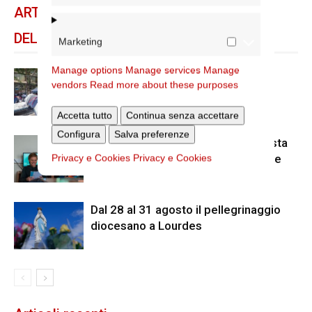
ARTICOLI CORRELATI
DELLO STESSO AUTORE
Marketing
Manage options
Manage services
Manage
Spin Time: la dichiarazione del
vendors
Read more about these purposes
cardinale vicario
Accetta tutto
Continua senza accettare
Configura
Salva preferenze
Scienze Applicate, la nuova proposta
dell’Istituto Paritario Sant’Apollinare
Privacy e Cookies
Privacy e Cookies
Dal 28 al 31 agosto il pellegrinaggio
diocesano a Lourdes