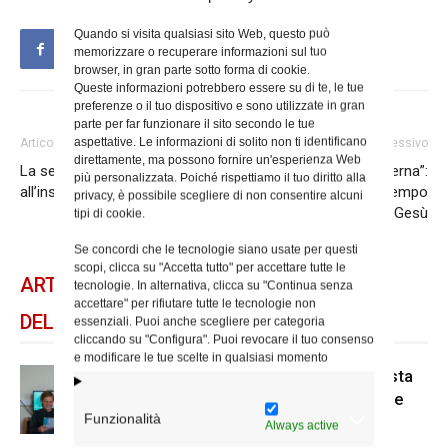
Quando si visita qualsiasi sito Web, questo può
memorizzare o recuperare informazioni sul tuo
browser, in gran parte sotto forma di cookie.
Queste informazioni potrebbero essere su di te, le tue
preferenze o il tuo dispositivo e sono utilizzate in gran
parte per far funzionare il sito secondo le tue
aspettative. Le informazioni di solito non ti identificano
Articolo precedente
Articolo successivo
direttamente, ma possono fornire un'esperienza Web
La settimana in Val di Fassa
“In quei giorni divenne eterna”:
più personalizzata. Poiché rispettiamo il tuo diritto alla
all’insegna della preghiera
un docufilm sull’Urbe al tempo
privacy, è possibile scegliere di non consentire alcuni
di Gesù
tipi di cookie.
Se concordi che le tecnologie siano usate per questi
scopi, clicca su "Accetta tutto" per accettare tutte le
ARTICOLI CORRELATI
tecnologie. In alternativa, clicca su "Continua senza
accettare" per rifiutare tutte le tecnologie non
DELLO STESSO AUTORE
essenziali. Puoi anche scegliere per categoria
cliccando su "Configura". Puoi revocare il tuo consenso
e modificare le tue scelte in qualsiasi momento
Scienze Applicate, la nuova proposta
dell’Istituto Paritario Sant’Apollinare
Funzionalità
Always active