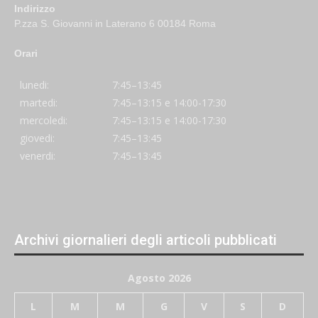
Indirizzo
P.zza S. Giovanni in Laterano 6 00184 Roma
Orari
lunedi:
7:45–13:45
martedi:
7:45–13:15 e 14:00-17:30
mercoledi:
7:45–13:15 e 14:00-17:30
giovedi:
7:45–13:45
venerdi:
7:45–13:45
Archivi giornalieri degli articoli pubblicati
Agosto 2026
L
M
M
G
V
S
D