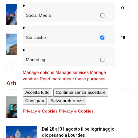
Dal 28 al 31 agosto il pellegrinaggio
diocesano a Lourdes
Social Media
Nuove nomine nella diocesi di Roma
Statistiche
Marketing
Manage options
Manage services
Manage
vendors
Read more about these purposes
Articoli recenti
Accetta tutto
Continua senza accettare
Scienze Applicate, la nuova proposta
Configura
Salva preferenze
dell’Istituto Paritario Sant’Apollinare
Privacy e Cookies
Privacy e Cookies
Dal 28 al 31 agosto il pellegrinaggio
diocesano a Lourdes