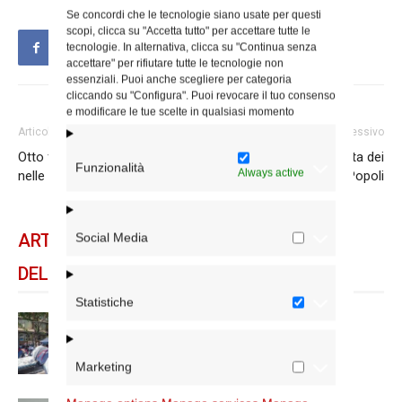
Se concordi che le tecnologie siano usate per questi
scopi, clicca su "Accetta tutto" per accettare tutte le
tecnologie. In alternativa, clicca su "Continua senza
accettare" per rifiutare tutte le tecnologie non
essenziali. Puoi anche scegliere per categoria
cliccando su "Configura". Puoi revocare il tuo consenso
e modificare le tue scelte in qualsiasi momento
Articolo precedente
Articolo successivo
Otto famiglie afghane ospitate
A Sant’Eligio la prima Festa dei
Funzionalità
Always active
nelle parrocchie romane
Popoli
ARTICOLI CORRELATI
Social Media
DELLO STESSO AUTORE
Statistiche
Spin Time: la dichiarazione del
cardinale vicario
Marketing