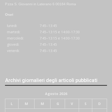
P.zza S. Giovanni in Laterano 6 00184 Roma
Orari
lunedi:
7:45–13:45
martedi:
7:45–13:15 e 14:00-17:30
mercoledi:
7:45–13:15 e 14:00-17:30
giovedi:
7:45–13:45
venerdi:
7:45–13:45
Archivi giornalieri degli articoli pubblicati
Agosto 2026
L
M
M
G
V
S
D