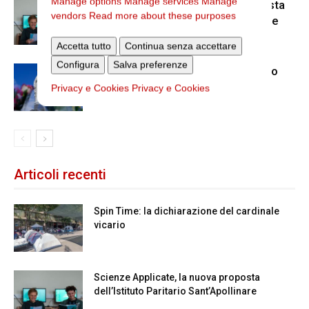
Manage options
Manage services
Manage
Scienze Applicate, la nuova proposta
vendors
Read more about these purposes
dell’Istituto Paritario Sant’Apollinare
Accetta tutto
Continua senza accettare
Configura
Salva preferenze
Dal 28 al 31 agosto il pellegrinaggio
diocesano a Lourdes
Privacy e Cookies
Privacy e Cookies
Articoli recenti
Spin Time: la dichiarazione del cardinale
vicario
Scienze Applicate, la nuova proposta
dell’Istituto Paritario Sant’Apollinare