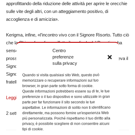
approfittando della riduzione delle attività per aprire le orecchie
sulle vite degli altri, con un atteggiamento positivo, di
accoglienza e di amicizia».
Kerigma, infine, «l’incontro vivo con il Signore Risorto. Tutto ciò
che la Chiesa fa e dice – riflette il cardinale del Donatis – ha
Centro
senso solo se è al servizio di questo incontro. Anche farsi
preferenze
prossimi all’altro per accoglierlo e volergli bene, come faceva il
sulla privacy
Signore, è kerigma in atto, è dare volto, mani e gambe al
Signore che vuole far sperimentare il suo amore ai suoi
Quando si visita qualsiasi sito Web, questo può
memorizzare o recuperare informazioni sul tuo
fratelli».
browser, in gran parte sotto forma di cookie.
Queste informazioni potrebbero essere su di te, le tue
preferenze o il tuo dispositivo e sono utilizzate in gran
Leggi il testo integrale della lettera
parte per far funzionare il sito secondo le tue
aspettative. Le informazioni di solito non ti identificano
2 settembre 2021
direttamente, ma possono fornire un'esperienza Web
più personalizzata. Poiché rispettiamo il tuo diritto alla
privacy, è possibile scegliere di non consentire alcuni
tipi di cookie.