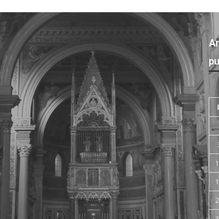
Ar
pu
1
1
2
3