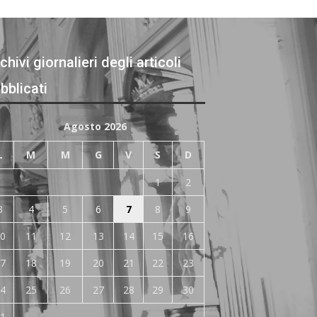
chivi giornalieri degli articoli
bblicati
Agosto 2026
L
M
M
G
V
S
D
1
2
3
4
5
6
7
8
9
0
11
12
13
14
15
16
7
18
19
20
21
22
23
4
25
26
27
28
29
30
1