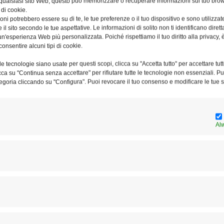
 qualsiasi sito Web, questo può memorizzare o recuperare informazioni sul tuo brow
pale. Il sepolcro deve essere nella terra; semplice, senza
 di cookie.
ni potrebbero essere su di te, le tue preferenze o il tuo dispositivo e sono utilizzat
Franciscus».
e il sito secondo le tue aspettative. Le informazioni di solito non ti identificano dire
n'esperienza Web più personalizzata. Poiché rispettiamo il tuo diritto alla privacy, 
che potranno concelebrare: i patriarchi e i cardinali, «che
consentire alcuni tipi di cookie.
la di San Sebastiano in Basilica, portando con sé la mitra
e tecnologie siano usate per questi scopi, clicca su "Accetta tutto" per accettare tutt
i, «che si troveranno, entro le ore 8.30, al Braccio di
licca su "Continua senza accettare" per rifiutare tutte le tecnologie non essenziali. 
egoria cliccando su "Configura". Puoi revocare il tuo consenso e modificare le tue s
ingolo e mitra bianca semplice»; i presbiteri,« che si
l settore loro riservato in Piazza San Pietro, dove
 la stola rossa che avranno portato con sé». In conformità
ponenti della Cappella Pontificia
che desiderano
Al
 concelebrare, dovranno essere muniti della Notificazione
elebrazioni@celebra.va. Tutti sono tenuti a indossare l’abito
o della Basilica di San Pietro entro le ore 9.00, al fine di
erimonieri pontifici.
rà la traslazione in San Pietro della salma del
 sarà portata dalla Cappella della Domus Sanctæ Marthæ