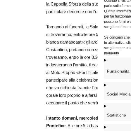
Quando si visita
la Cappella Sforza della suddetta basilica pa
parte sotto forma
Queste informazio
particolare decoro e con l’unica iscrizione: 
per far funzionar
possono fornire u
Tornando ai funerali, la Sala Stampa informa 
scegliere di non 
si troveranno, entro le ore 9.00, nella Cappel
Se concordi che l
bianca damascata»; gli arcivescovi e i vescov
In alternativa, c
scegliere per cat
Costantino, portando con sé amitto, camice, c
momento
troveranno, entro le ore 8.30, direttamente ne
indosseranno l’amitto, il camice, il cingolo e
Funzionalità
al Motu Proprio «Pontificalis Domus»,
i com
partecipare alla celebrazione liturgica senza
che va richiesta tramite l’indirizzo e-mail: c
Social Media
corale loro proprio e a farsi trovare sul sagrat
occupare il posto che verrà loro indicato dai c
Statistiche
Intanto domani, mercoledì 23 aprile, si ter
Pontefice.
Alle ore 9 la bara con il defunto