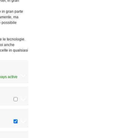
ser, in gran
e in gran parte
ttamente, ma
è possibile
e le tecnologie.
Puoi anche
celte in qualsiasi
ways active