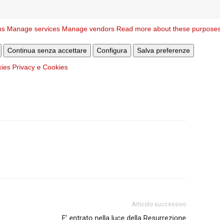
to previsto nell’Ordo Exsequiarum Romani Pontificis.
l cardinale Kevin Joseph Farrell, camerlengo di Santa
ns
Manage services
Manage vendors
Read more about these purpose
 processione percorrerà la Piazza Santa Marta e la Piazza
pane uscirà in Piazza San Pietro ed entrerà nella Basilica
Continua senza accettare
Configura
Salva preferenze
 l’altare della Confessione il camerlengo presiederà la
kies
Privacy e Cookies
avranno inizio le visite alla salma di Papa Francesco.
Articolo successivo
E’ entrato nella luce della Resurrezione