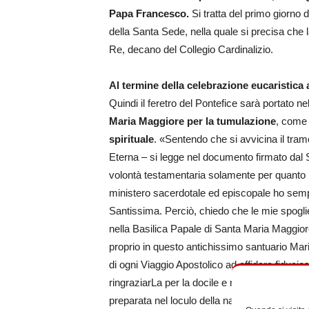
Papa Francesco.
Si tratta del primo giorno 
della Santa Sede, nella quale si precisa che l
Re, decano del Collegio Cardinalizio.
Al termine della celebrazione eucaristica
Quindi il feretro del Pontefice sarà portato nel
Maria Maggiore per la tumulazione
, come 
spirituale
. «Sentendo che si avvicina il tram
Eterna – si legge nel documento firmato dal S
volontà testamentaria solamente per quanto ri
ministero sacerdotale ed episcopale ho semp
Santissima. Perciò, chiedo che le mie spoglie
nella Basilica Papale di Santa Maria Maggior
proprio in questo antichissimo santuario Mari
di ogni Viaggio Apostolico ad affidare fiduc
ringraziarLa per la docile e materna cura». 
preparata nel loculo della navata laterale tr