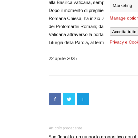
alla Basilica vaticana, sempre secondo quan
Marketing
Dopo il momento di preghiera, presieduto da
Manage optio
Romana Chiesa, ha inizio la traslazione. La
dei Protomartiri Romani; dall’Arco delle Cam
Accetta tutto
Vaticana attraverso la porta centrale. Presso
Privacy e Coo
Liturgia della Parola, al termine della quale 
22 aprile 2025
Articolo precedente
Sant’Ippolito, un rapporto propositivo con il