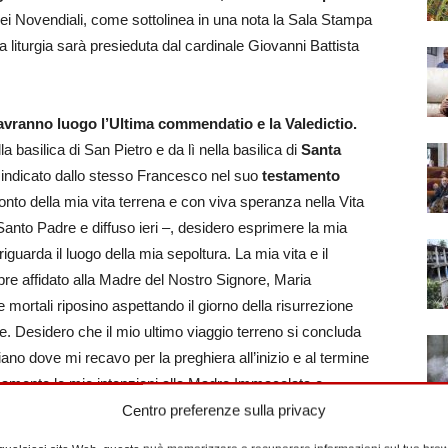
dei Novendiali, come sottolinea in una nota la Sala Stampa
a liturgia sarà presieduta dal cardinale Giovanni Battista
 avranno luogo l’Ultima commendatio e la Valedictio.
la basilica di San Pietro e da lì nella basilica di
Santa
indicato dallo stesso Francesco nel suo
testamento
onto della mia vita terrena e con viva speranza nella Vita
anto Padre e diffuso ieri –, desidero esprimere la mia
guarda il luogo della mia sepoltura. La mia vita e il
re affidato alla Madre del Nostro Signore, Maria
 mortali riposino aspettando il giorno della risurrezione
e. Desidero che il mio ultimo viaggio terreno si concluda
ano dove mi recavo per la preghiera all’inizio e al termine
iosamente le mie intenzioni alla Madre Immacolata e
Pertanto, è la conclusione, «chiedo che la mia tomba sia
Centro preferenze sulla privacy
a la Cappella Paolina (Cappella della Salus Populi Romani) e