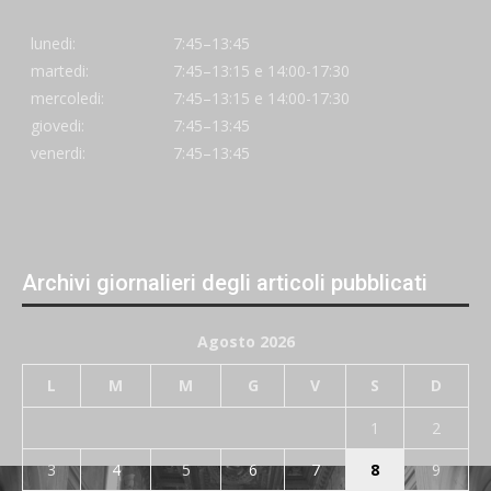
lunedi:
7:45–13:45
martedi:
7:45–13:15 e 14:00-17:30
mercoledi:
7:45–13:15 e 14:00-17:30
giovedi:
7:45–13:45
venerdi:
7:45–13:45
Archivi giornalieri degli articoli pubblicati
Agosto 2026
L
M
M
G
V
S
D
1
2
3
4
5
6
7
8
9