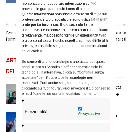
memorizzare o recuperare informazioni sul tuo
browser, in gran parte sotto forma di cookie.
Queste informazioni potrebbero essere su di te, le tue
preferenze o il tuo dispositivo e sono utilizzate in gran
parte per far funzionare il sito secondo le tue
Articolo precedente
Articolo successivo
aspettative. Le informazioni di solito non ti identificano
Cor, un bando per la
San Francesco di Sales, la
direttamente, ma possono fornire un'esperienza Web
formazione degli educatori
Messa con i giornalisti
più personalizzata. Poiché rispettiamo il tuo diritto alla
privacy, è possibile scegliere di non consentire alcuni
tipi di cookie.
ARTICOLI CORRELATI
Se concordi che le tecnologie siano usate per questi
scopi, clicca su "Accetta tutto" per accettare tutte le
DELLO STESSO AUTORE
tecnologie. In alternativa, clicca su "Continua senza
accettare" per rifiutare tutte le tecnologie non
essenziali. Puoi anche scegliere per categoria
Scienze Applicate, la nuova proposta
cliccando su "Configura". Puoi revocare il tuo consenso
dell’Istituto Paritario Sant’Apollinare
e modificare le tue scelte in qualsiasi momento
Funzionalità
Always active
Dal 28 al 31 agosto il pellegrinaggio
diocesano a Lourdes