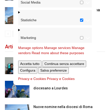
Social Media
Nuove nomine nella diocesi di Roma
Statistiche
Marketing
Articoli recenti
Manage options
Manage services
Manage
vendors
Read more about these purposes
Scienze Applicate, la nuova proposta
Accetta tutto
Continua senza accettare
dell’Istituto Paritario Sant’Apollinare
Configura
Salva preferenze
Privacy e Cookies
Privacy e Cookies
Dal 28 al 31 agosto il pellegrinaggio
diocesano a Lourdes
Nuove nomine nella diocesi di Roma