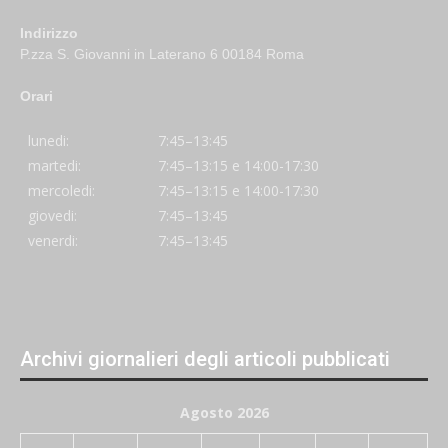
Indirizzo
P.zza S. Giovanni in Laterano 6 00184 Roma
Orari
lunedi:
7:45–13:45
martedi:
7:45–13:15 e 14:00-17:30
mercoledi:
7:45–13:15 e 14:00-17:30
giovedi:
7:45–13:45
venerdi:
7:45–13:45
Archivi giornalieri degli articoli pubblicati
Agosto 2026