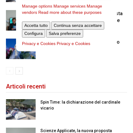
Manage options
Manage services
Manage
vendors
Read more about these purposes
Scienze Applicate, la nuova proposta
dell’Istituto Paritario Sant’Apollinare
Accetta tutto
Continua senza accettare
Configura
Salva preferenze
Dal 28 al 31 agosto il pellegrinaggio
Privacy e Cookies
Privacy e Cookies
diocesano a Lourdes
Articoli recenti
Spin Time: la dichiarazione del cardinale
vicario
Scienze Applicate, la nuova proposta