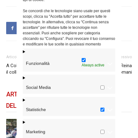
Se concordi che le tecnologie siano usate per questi
scopi, clicca su "Accetta tutto" per accettare tutte le
tecnologie. In alternativa, clicca su "Continua senza
accettare" per rifiutare tutte le tecnologie non
essenziali. Puoi anche scegliere per categoria
cliccando su "Configura". Puoi revocare il tuo consenso
e modificare le tue scelte in qualsiasi momento
Articolo precedente
Articolo successivo
Funzionalità
A Colle Salario la parrocchia è
La Messa del cardinale Reina
Always active
il collante della comunità
per la Salus Populi Romani
Social Media
ARTICOLI CORRELATI
DELLO STESSO AUTORE
Statistiche
Spin Time: la dichiarazione del
cardinale vicario
Marketing