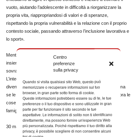
vuoto, aiutando l’adolescente in difficoltà a riorganizzare la
propria vita, riappropriandosi di valori e di speranze,
rispettando la propria vulnerabilità e la relazione con il proprio
contesto sociale, passando attraverso l’inclusione lavorativa e
lo sport».
Mentre Santo Rullo osserva: «È importante riunirsi tutti
Centro
insieme, perché le aree dei disturbi psicologici si stanno
preferenze
sulla privacy
sovrapponendo molto, in particolare in età evolutiva.
L’integrazione dei servizi sociali con quelli sanitari sta
Quando si visita qualsiasi sito Web, questo può
diventando quindi sempre più impegnativa e necessaria, ma
memorizzare o recuperare informazioni sul tuo
browser, in gran parte sotto forma di cookie.
se le soluzioni si vogliono veramente trovare, insieme, allora le
Queste informazioni potrebbero essere su di te, le tue
cose diventano possibili, per ciascun ragazzo e la sua
preferenze o il tuo dispositivo e sono utilizzate in gran
parte per far funzionare il sito secondo le tue
famiglia».
aspettative. Le informazioni di solito non ti identificano
direttamente, ma possono fornire un'esperienza Web
più personalizzata. Poiché rispettiamo il tuo diritto alla
30 maggio 2025
privacy, è possibile scegliere di non consentire alcuni
tipi di cookie.