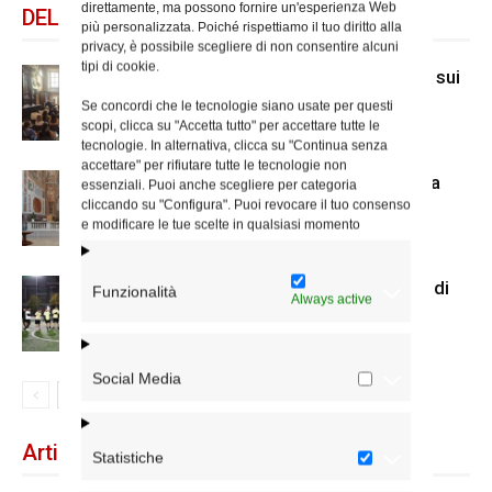
direttamente, ma possono fornire un'esperienza Web
DELLO STESSO AUTORE
più personalizzata. Poiché rispettiamo il tuo diritto alla
privacy, è possibile scegliere di non consentire alcuni
tipi di cookie.
A San Carlo al Corso mostra di Mcl sui
senza dimora
Se concordi che le tecnologie siano usate per questi
scopi, clicca su "Accetta tutto" per accettare tutte le
tecnologie. In alternativa, clicca su "Continua senza
accettare" per rifiutare tutte le tecnologie non
Il nuovo accesso alla cripta di Santa
essenziali. Puoi anche scegliere per categoria
cliccando su "Configura". Puoi revocare il tuo consenso
Prisca
e modificare le tue scelte in qualsiasi momento
Us Acli Roma, cominciato il torneo di
Funzionalità
Always active
calcio a 5 con le parrocchie
Social Media
Articoli recenti
Statistiche