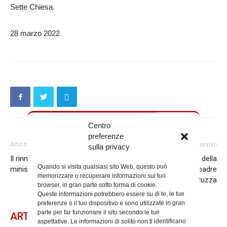
Sette Chiesa.
28 marzo 2022
Centro
preferenze
Articolo precedente
Articolo successivo
sulla privacy
Il rinnovo del mandato per i
E’ entrato nella luce della
Quando si visita qualsiasi sito Web, questo può
ministri della Comunione
Resurrezione Arnaldo, padre
memorizzare o recuperare informazioni sul tuo
del vescovo Ruzza
browser, in gran parte sotto forma di cookie.
Queste informazioni potrebbero essere su di te, le tue
preferenze o il tuo dispositivo e sono utilizzate in gran
parte per far funzionare il sito secondo le tue
ARTICOLI CORRELATI
aspettative. Le informazioni di solito non ti identificano