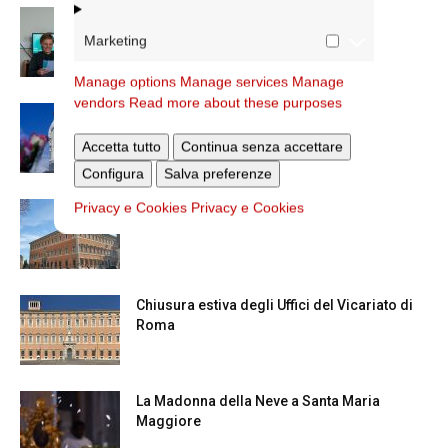
Scienze Applicate, la nuova proposta
dell’Istituto Paritario Sant’Apollinare
Marketing
Manage options
Manage services
Manage
vendors
Read more about these purposes
Dal 28 al 31 agosto il pellegrinaggio
diocesano a Lourdes
Accetta tutto
Continua senza accettare
Configura
Salva preferenze
Privacy e Cookies
Privacy e Cookies
Nuove nomine nella diocesi di Roma
Chiusura estiva degli Uffici del Vicariato di
Roma
La Madonna della Neve a Santa Maria
Maggiore