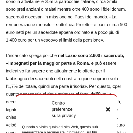
sono in attività nelle 25mila parrocchie italiane, circa 2mila
sono preti anziani o malati mentre oltre 400 sono i fidei donum,
sacerdoti diocesani in missione nei Paesi del mondo. «La
remunerazione mensile – sottolinea Proietti – è pari a circa 900
euro netti per un sacerdote appena ordinato e a poco più di
1.400 euro per un vescovo ai limiti della pensione».
L’incaricato spiega poi che
nel Lazio sono 2.800 i sacerdoti,
«impegnati per la maggior parte a Roma
, e può essere
indicativo far sapere che attualmente le offerte per il
fabbisogno dei sacerdoti nella nostra regione coprono solo
l’1,7% del totale, quindi una parte irrisoria». Per questo, «per
quanto necessario si deve attingere ai fondi dell’8xmille,
decrementando e intaccando le quote per iniziative di carità,
Centro
preferenze
legate alla pastorale o per il mantenimento strutturale delle
sulla privacy
chiese». Ricordando infine come le offerte sono deducibili,
«cioè chi le versa può dedurle dalle tasse fino a 1.032,91 euro
Quando si visita qualsiasi sito Web, questo può
ogni anno», e che «è inoltre possibile contribuire sempre, tutti i
memorizzare o recuperare informazioni sul tuo