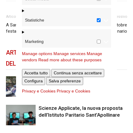
Articolo precedente
Articolo successivo
Statistiche
A San Salvatore in Lauro la
In attesa dell’Ottobre
festa di Padre Pio
Missionario
Marketing
ARTICOLI CORRELATI
Manage options
Manage services
Manage
vendors
Read more about these purposes
DELLO STESSO AUTORE
Accetta tutto
Continua senza accettare
Spin Time: la dichiarazione del
Configura
Salva preferenze
cardinale vicario
Privacy e Cookies
Privacy e Cookies
Scienze Applicate, la nuova proposta
dell’Istituto Paritario Sant’Apollinare