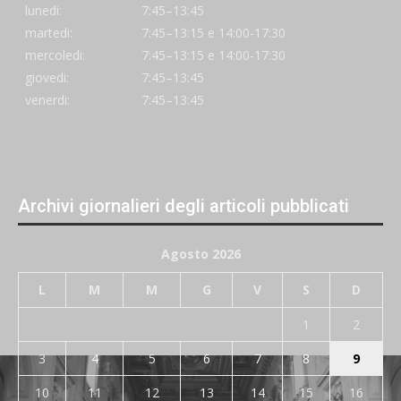
lunedi:
7:45–13:45
martedi:
7:45–13:15 e 14:00-17:30
mercoledi:
7:45–13:15 e 14:00-17:30
giovedi:
7:45–13:45
venerdi:
7:45–13:45
Archivi giornalieri degli articoli pubblicati
Agosto 2026
L
M
M
G
V
S
D
1
2
3
4
5
6
7
8
9
10
11
12
13
14
15
16