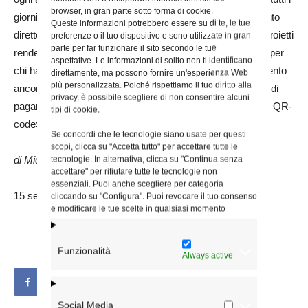
browser, in gran parte sotto forma di cookie.
giorni dell’anno, anche più volte l’anno, sia con un contributo
Queste informazioni potrebbero essere su di te, le tue
diretto, sia mediante conto corrente postale o bonifico», Proietti
preferenze o il tuo dispositivo e sono utilizzate in gran
parte per far funzionare il sito secondo le tue
rende nota «una novità di quest’anno, ossia la possibilità, per
aspettative. Le informazioni di solito non ti identificano
chi ha familiarità con il digitale, che è diventato uno strumento
direttamente, ma possono fornire un'esperienza Web
più personalizzata. Poiché rispettiamo il tuo diritto alla
ancora più importante dopo i vincoli posti dalla pandemia, di
privacy, è possibile scegliere di non consentire alcuni
pagare anche on-line, attraverso il nostro sito e tramite un QR-
tipi di cookie.
code».
Se concordi che le tecnologie siano usate per questi
scopi, clicca su "Accetta tutto" per accettare tutte le
di Michela Altoviti da Roma Sette
tecnologie. In alternativa, clicca su "Continua senza
accettare" per rifiutare tutte le tecnologie non
essenziali. Puoi anche scegliere per categoria
15 settembre 2021
cliccando su "Configura". Puoi revocare il tuo consenso
e modificare le tue scelte in qualsiasi momento
Funzionalità
Always active
Social Media