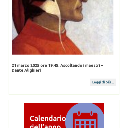
21 marzo 2025 ore 19:45. Ascoltando i maestri –
29 gen
Dante Alighieri
univer
14 Feb 2025
23 D
Leggi di più…