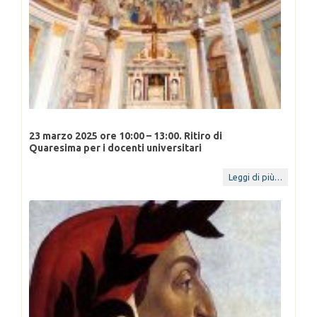
23 marzo 2025 ore 10:00 – 13:00. Ritiro di
Quaresima per i docenti universitari
15 feb
14 Feb 2025
23 D
Leggi di più…