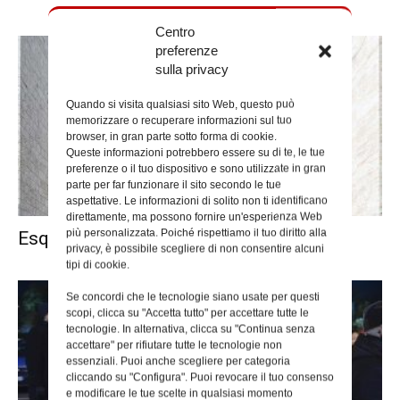
Centro
preferenze
sulla privacy
Quando si visita qualsiasi sito Web, questo può
memorizzare o recuperare informazioni sul tuo
browser, in gran parte sotto forma di cookie.
Queste informazioni potrebbero essere su di te, le tue
preferenze o il tuo dispositivo e sono utilizzate in gran
parte per far funzionare il sito secondo le tue
aspettative. Le informazioni di solito non ti identificano
direttamente, ma possono fornire un'esperienza Web
più personalizzata. Poiché rispettiamo il tuo diritto alla
Esquilino, la via maestra è il dialogo
privacy, è possibile scegliere di non consentire alcuni
tipi di cookie.
Se concordi che le tecnologie siano usate per questi
scopi, clicca su "Accetta tutto" per accettare tutte le
tecnologie. In alternativa, clicca su "Continua senza
accettare" per rifiutare tutte le tecnologie non
essenziali. Puoi anche scegliere per categoria
cliccando su "Configura". Puoi revocare il tuo consenso
e modificare le tue scelte in qualsiasi momento