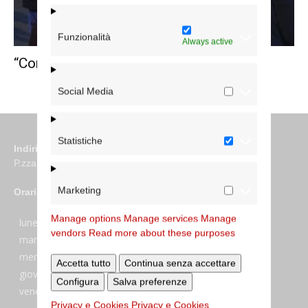
Funzionalità
Always active
“Contro la tratta, far fiorire la vita”
Social Media
Statistiche
Indirizzo
P.zza S. Giovanni in Laterano 6 00184 Roma
Marketing
Orari
Manage options
Manage services
Manage
lunedi:
7:45–13:45
vendors
Read more about these purposes
martedi:
7:45–13:15 e 14:00-17:30
mercoledi:
7:45–13:15 e 14:00-17:30
Accetta tutto
Continua senza accettare
giovedi:
7:45–13:45
Configura
Salva preferenze
venerdi:
7:45–13:45
Privacy e Cookies
Privacy e Cookies