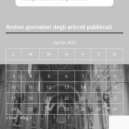
Archivi giornalieri degli articoli pubblicati
Aprile 2023
L
M
M
G
V
S
D
1
2
3
4
5
6
7
8
9
10
11
12
13
14
15
16
17
18
19
20
21
22
23
24
25
26
27
28
29
30
« Mar
Mag »