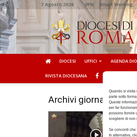
7 Agosto 2026
VPN
Smart Working
DIOCESI
DI
ROMA
DIOCESI
UFFICI
AGENDA DI
RIVISTA DIOCESANA
Quando si visita
Archivi giornalieri: 29
parte sotto forma
Queste informazio
per far funzionar
possono fornire u
scegliere di non 
Se concordi che l
In alternativa, c