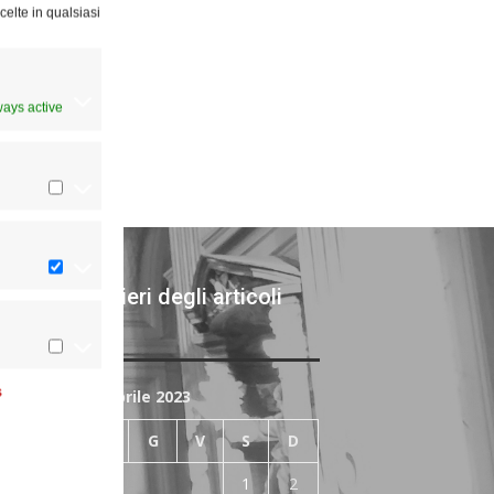
celte in qualsiasi
ways active
chivi giornalieri degli articoli
bblicati
s
Aprile 2023
L
M
M
G
V
S
D
1
2