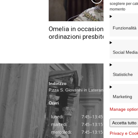
scegliere per cat
momento
Omelia in occasione delle
Funzionalità
ordinazioni presbiterali 2023
Social Media
Statistiche
Indirizzo
P.zza S. Giovanni in Laterano 6 00184 Roma
Marketing
Orari
Manage optio
lunedi:
7:45–13:45
Accetta tutto
martedi:
7:45–13:15 e 14:00-17:30
mercoledi:
7:45–13:15 e 14:00-17:30
Privacy e Coo