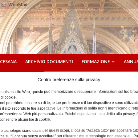
WebMail
OCESANA
ARCHIVIO DOCUMENTI
FORMAZIONE
ANNU
Centro preferenze sulla privacy
 qualsiasi sito Web, questo può memorizzare o recuperare informazioni sul tuo brow
 Aprile 2023
 di cookie.
ni potrebbero essere su di te, le tue preferenze o il tuo dispositivo e sono utilizzat
e il sito secondo le tue aspettative. Le informazioni di solito non ti identificano dire
n'esperienza Web più personalizzata. Poiché rispettiamo il tuo diritto alla privacy, 
consentire alcuni tipi di cookie.
e tecnologie siano usate per questi scopi, clicca su "Accetta tutto" per accettare tutt
licca su "Continua senza accettare" per rifiutare tutte le tecnologie non essenziali. 