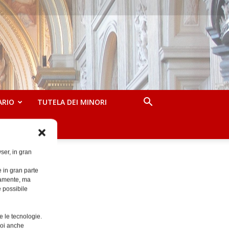
ARIO
TUTELA DEI MINORI
ser, in gran
e in gran parte
ttamente, ma
è possibile
e le tecnologie.
Puoi anche