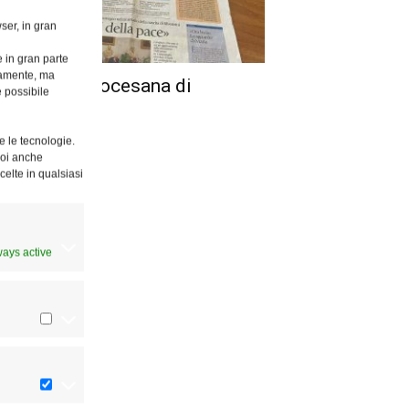
ser, in gran
e in gran parte
ttamente, ma
 Giornata diocesana di
è possibile
venire
e le tecnologie.
Puoi anche
celte in qualsiasi
ways active