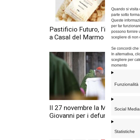
Quando si visita
parte sotto forma
Queste informazio
per far funzionar
Pastificio Futuro, l’inaugurazio
possono fornire u
a Casal del Marmo
scegliere di non 
Se concordi che l
In alternativa, c
scegliere per cat
momento
Funzionalità
Il 27 novembre la Messa a San
Social Media
Giovanni per i defunti
Statistiche