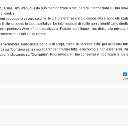
 qualsiasi sito Web, questo può memorizzare o recuperare informazioni sul tuo brow
 di cookie.
ni potrebbero essere su di te, le tue preferenze o il tuo dispositivo e sono utilizzat
e il sito secondo le tue aspettative. Le informazioni di solito non ti identificano dire
ne
I Cenacoli teologici a San Vitale
La
n'esperienza Web più personalizzata. Poiché rispettiamo il tuo diritto alla privacy, 
al Quirinale
Av
consentire alcuni tipi di cookie.
e tecnologie siano usate per questi scopi, clicca su "Accetta tutto" per accettare tutt
licca su "Continua senza accettare" per rifiutare tutte le tecnologie non essenziali. 
egoria cliccando su "Configura". Puoi revocare il tuo consenso e modificare le tue s
Al
In dialogo per “immaginare la
pace”