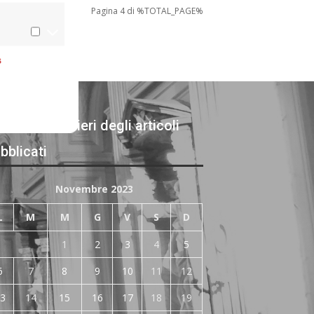
Pagina 4 di %TOTAL_PAGE%
s
chivi giornalieri degli articoli
bblicati
Novembre 2023
L
M
M
G
V
S
D
1
2
3
4
5
6
7
8
9
10
11
12
3
14
15
16
17
18
19