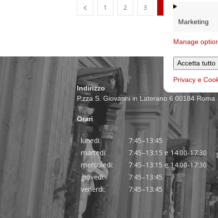
1
2
3
4
Marketing
Manage optio
Accetta tutto
Privacy e Coo
Indirizzo
P.zza S. Giovanni in Laterano 6 00184 Roma
Orari
lunedi:
7:45–13:45
martedi:
7:45–13:15 e 14:00-17:30
mercoledi:
7:45–13:15 e 14:00-17:30
giovedi:
7:45–13:45
venerdi:
7:45–13:45